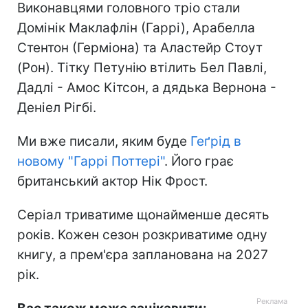
Виконавцями головного тріо стали
Домінік Маклафлін (Гаррі), Арабелла
Стентон (Герміона) та Аластейр Стоут
(Рон). Тітку Петунію втілить Бел Павлі,
Дадлі - Амос Кітсон, а дядька Вернона -
Деніел Рігбі.
Ми вже писали, яким буде
Геґрід в
новому "Гаррі Поттері"
. Його грає
британський актор Нік Фрост.
Серіал триватиме щонайменше десять
років. Кожен сезон розкриватиме одну
книгу, а прем'єра запланована на 2027
рік.