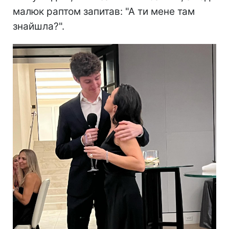
малюк раптом запитав: "А ти мене там
знайшла?".