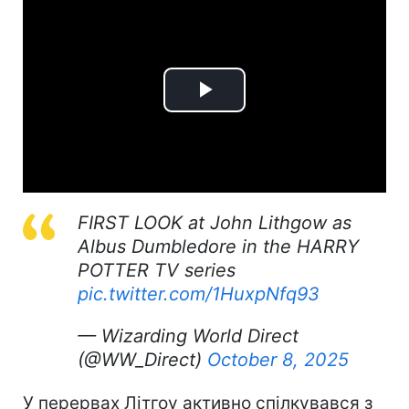
Play
Video
FIRST LOOK at John Lithgow as
Albus Dumbledore in the HARRY
POTTER TV series
pic.twitter.com/1HuxpNfq93
— Wizarding World Direct
(@WW_Direct)
October 8, 2025
У перервах Літгоу активно спілкувався з