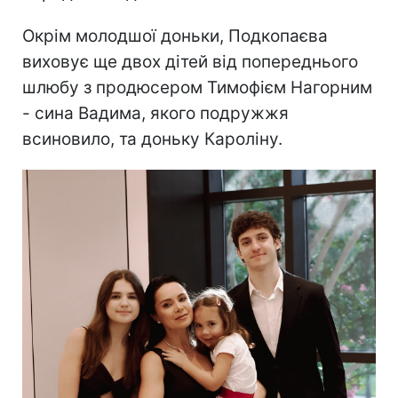
Окрім молодшої доньки, Подкопаєва
виховує ще двох дітей від попереднього
шлюбу з продюсером Тимофієм Нагорним
- сина Вадима, якого подружжя
всиновило, та доньку Кароліну.