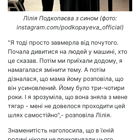
Лілія Подкопаєва з сином (фото:
instagram.com/podkopayeva_official)
"Я тоді просто завмерла від почутого.
Почала дивитися на людей у машині, хто
це сказав. Потім ми приїхали додому, я
намагалася змінити тему. А потім
дізналася, що мама йому розповіла, що
він усиновлений. Йому було три-чотири
роки. І я зрозуміла, що вона зняла з мене
тягар - мені не довелося проходити цей
шлях самостійно",- розповіла Лілія.
Знаменитість наголосила, що в їхній
родині ніколи не приховували цього