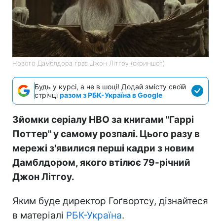
Нового Дамблдора грає Джон Літгоу (скриншот)
Будь у курсі, а не в шоці! Додай змісту своїй
стрічці
разом з РБК-Україна в Google
Зйомки серіалу HBO за книгами "Гаррі
Поттер" у самому розпалі. Цього разу в
мережі з'явилися перші кадри з новим
Дамблдором, якого втілює 79-річний
Джон Літгоу.
Яким буде директор Гоґвортсу, дізнайтеся
в матеріалі
РБК-Україна
.