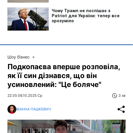
Шоу бізнес
»
Подкопаєва вперше розповіла,
як її син дізнався, що він
усиновлений: "Це боляче"
22:35 08.10.2025 Ср
3 хв
ІВАННА ПАШКЕВИЧ