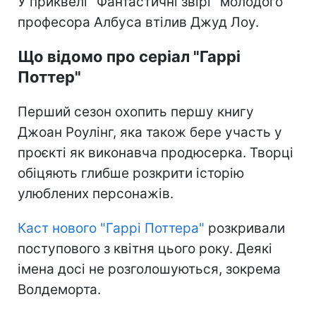
У приквелі "Фантастичні звірі" молодого
професора Албуса втілив Джуд Лоу.
Що відомо про серіал "Гаррі
Поттер"
Перший сезон охопить першу книгу
Джоан Роулінг, яка також бере участь у
проєкті як виконавча продюсерка. Творці
обіцяють глибше розкрити історію
улюблених персонажів.
Каст нового "Гаррі Поттера"
розкривали
поступового з квітня цього року. Деякі
імена досі не розголошуються, зокрема
Волдеморта.