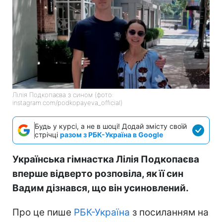
Лілія Подкопаєва з сином (фото:
instagram.com/podkopayeva_official)
Будь у курсі, а не в шоці! Додай змісту своїй
стрічці
разом з РБК-Україна в Google
Українська гімнастка Лілія Подкопаєва
вперше відверто розповіла, як її син
Вадим дізнався, що він усиновлений.
Про це пише
РБК-Україна
з посиланням на