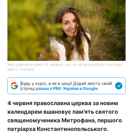
Яке церковне свято 4 червня і що не можна робити сьогодні
(фото: Freepik)
Будь у курсі, а не в шоці! Додай змісту своїй
стрічці
разом з РБК-Україна в Google
4 червня православна церква за новим
календарем вшановує пам’ять святого
священомученика Митрофана, першого
патріарха Константинопольського.