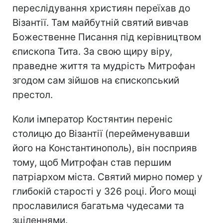
переслідування християн переїхав до
Візантії. Там майбутній святий вивчав
Божественне Писання під керівництвом
єпископа Тита. За свою щиру віру,
праведне життя та мудрість Митрофан
згодом сам зійшов на єпископський
престол.
Коли імператор Костянтин переніс
столицю до Візантії (перейменувавши
його на Константинополь), він посприяв
тому, щоб Митрофан став першим
патріархом міста. Святий мирно помер у
глибокій старості у 326 році. Його мощі
прославилися багатьма чудесами та
зціленнями.