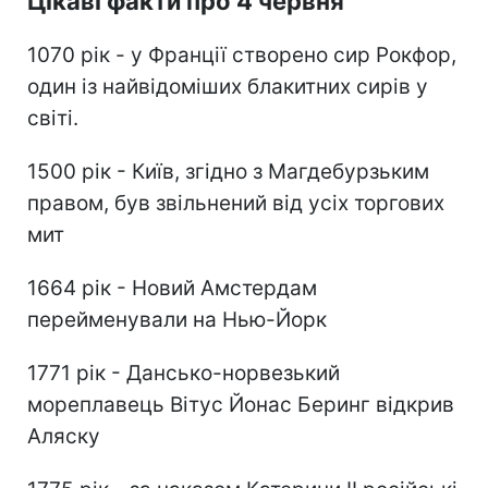
Цікаві факти про 4 червня
1070 рік - у Франції створено сир Рокфор,
один із найвідоміших блакитних сирів у
світі.
1500 рік - Київ, згідно з Магдебурзьким
правом, був звільнений від усіх торгових
мит
1664 рік - Новий Амстердам
перейменували на Нью-Йорк
1771 рік - Дансько-норвезький
мореплавець Вітус Йонас Беринг відкрив
Аляску