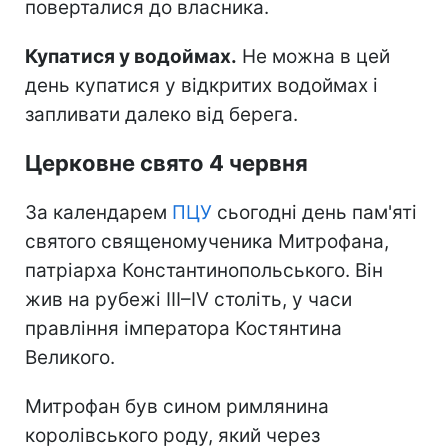
поверталися до власника.
Купатися у водоймах.
Не можна в цей
день купатися у відкритих водоймах і
запливати далеко від берега.
Церковне свято 4 червня
За календарем
ПЦУ
сьогодні день пам'яті
святого священомученика Митрофана,
патріарха Константинопольського. Він
жив на рубежі III–IV століть, у часи
правління імператора Костянтина
Великого.
Митрофан був сином римлянина
королівського роду, який через