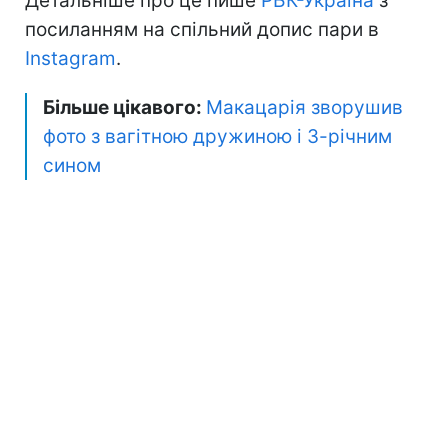
Детальніше про це пише
РБК-Україна
з
посиланням на спільний допис пари в
Instagram
.
Більше цікавого:
Макацарія зворушив
фото з вагітною дружиною і 3-річним
сином