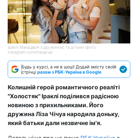
Іраклі Макацарія з дружиною та дітьми (фото:
instagram.com/maqatsa)
Будь у курсі, а не в шоці! Додай змісту своїй
стрічці
разом з РБК-Україна в Google
Колишній герой романтичного реаліті
"Холостяк" Іраклі поділився радісною
новиною з прихильниками. Його
дружина Ліза Чічуа народила доньку,
який батьки дали незвичне ім'я.