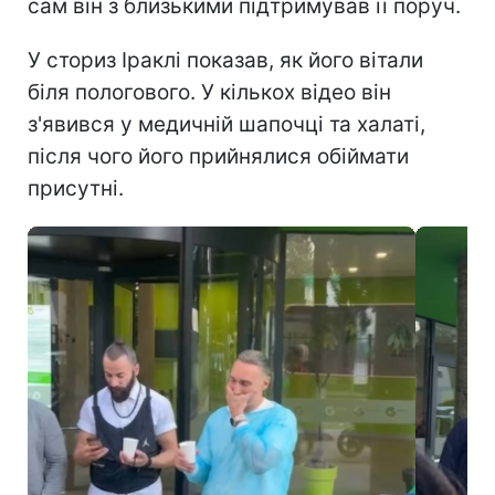
сам він з близькими підтримував її поруч.
У сториз Іраклі показав, як його вітали
біля пологового. У кількох відео він
з'явився у медичній шапочці та халаті,
після чого його прийнялися обіймати
присутні.