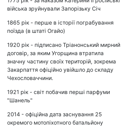
1775 рік - за наказом Катерини II російські
війська зруйнували Запорізьку Січ
1865 рік - перше в історії пограбування
поїзда (в штаті Огайо)
1920 рік - підписано Тріанонський мирний
договір, за яким Угорщина втратила
значну частину своїх територій, зокрема
Закарпаття офіційно увійшло до складу
Чехословаччини.
1921 рік - світ побачив перші парфуми
"Шанель"
2014 - офіційна дата заснування 25
окремого мотопіхотного батальйону