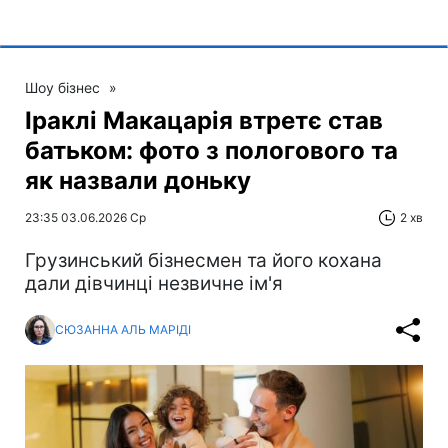
Шоу бізнес
»
Іраклі Макацарія втретє став
батьком: фото з пологового та
як назвали доньку
23:35 03.06.2026 Ср
2 хв
Грузинський бізнесмен та його кохана
дали дівчинці незвичне ім'я
СЮЗАННА АЛЬ МАРІДІ