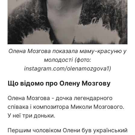
Олена Мозгова показала маму-красуню у
молодості (фото:
instagram.com/olenamozgova1)
Що відомо про Олену Мозгову
Олена Мозгова - дочка легендарного
співака і композитора Миколи Мозгового.
У неї три доньки.
Першим чоловіком Олени був український