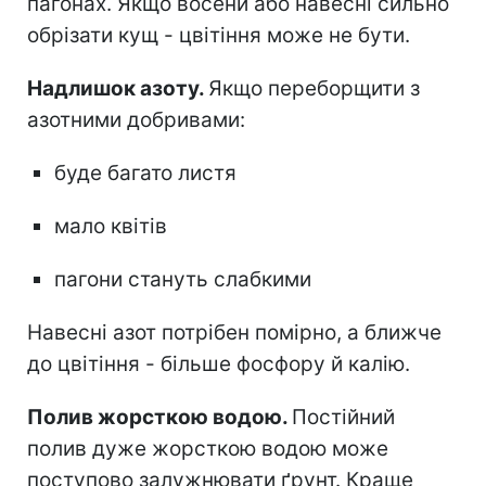
пагонах. Якщо восени або навесні сильно
обрізати кущ - цвітіння може не бути.
Надлишок азоту.
Якщо переборщити з
азотними добривами:
буде багато листя
мало квітів
пагони стануть слабкими
Навесні азот потрібен помірно, а ближче
до цвітіння - більше фосфору й калію.
Полив жорсткою водою.
Постійний
полив дуже жорсткою водою може
поступово залужнювати ґрунт. Краще