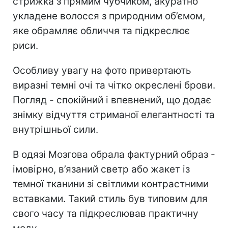
стрижка з прямим чубчиком, акуратно
укладене волосся з природним об’ємом,
яке обрамляє обличчя та підкреслює
риси.
Особливу увагу на фото привертають
виразні темні очі та чітко окреслені брови.
Погляд - спокійний і впевнений, що додає
знімку відчуття стриманої елегантності та
внутрішньої сили.
В одязі Мозгова обрала фактурний образ -
імовірно, в’язаний светр або жакет із
темної тканини зі світлими контрастними
вставками. Такий стиль був типовим для
свого часу та підкреслював практичну