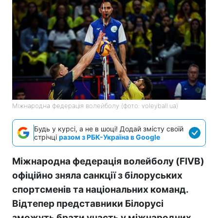
Міжнародна федерація волейболу (фото: voleyball.ua)
Будь у курсі, а не в шоці! Додай змісту своїй
стрічці
разом з РБК-Україна в Google
Міжнародна федерація волейболу (FIVB)
офіційно зняла санкції з білоруських
спортсменів та національних команд.
Відтепер представники Білорусі
зможуть брати участь у міжнародних