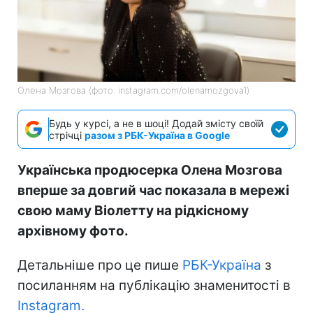
Олена Мозгова (фото: instagram.com/olenamozgova1)
Будь у курсі, а не в шоці! Додай змісту своїй
стрічці
разом з РБК-Україна в Google
Українська продюсерка Олена Мозгова
вперше за довгий час показала в мережі
свою маму Віолетту на рідкісному
архівному фото.
Детальніше про це пише
РБК-Україна
з
посиланням на публікацію знаменитості в
Instаgram.