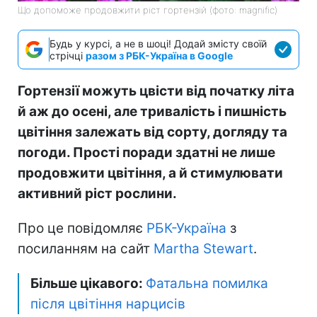
Що допоможе продовжити ріст гортензій (фото: magnific)
Будь у курсі, а не в шоці! Додай змісту своїй
стрічці
разом з РБК-Україна в Google
Гортензії можуть цвісти від початку літа
й аж до осені, але тривалість і пишність
цвітіння залежать від сорту, догляду та
погоди. Прості поради здатні не лише
продовжити цвітіння, а й стимулювати
активний ріст рослини.
Про це повідомляє
РБК-Україна
з
посиланням на сайт
Martha Stewart
.
Більше цікавого:
Фатальна помилка
після цвітіння нарцисів