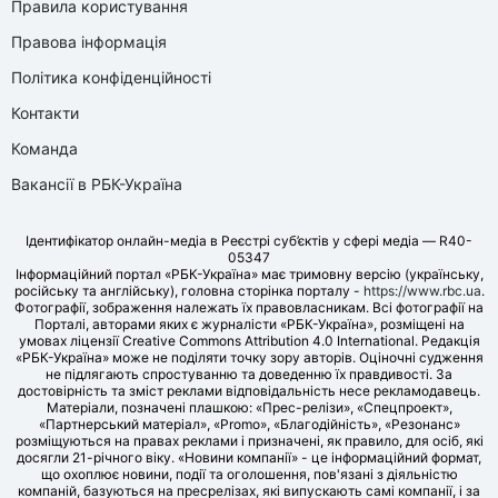
Правила користування
Правова інформація
Політика конфіденційності
Контакти
Команда
Вакансії в РБК-Україна
Ідентифікатор онлайн-медіа в Реєстрі суб’єктів у сфері медіа — R40-
05347
Інформаційний портал «РБК-Україна» має тримовну версію (українську,
російську та англійську), головна сторінка порталу -
https://www.rbc.ua
.
Фотографії, зображення належать їх правовласникам. Всі фотографії на
Порталі, авторами яких є журналісти «РБК-Україна», розміщені на
умовах ліцензії Creative Commons Attribution 4.0 International. Редакція
«РБК-Україна» може не поділяти точку зору авторів. Оціночні судження
не підлягають спростуванню та доведенню їх правдивості. За
достовірність та зміст реклами відповідальність несе рекламодавець.
Матеріали, позначені плашкою: «Прес-релізи», «Спецпроект»,
«Партнерський матеріал», «Promo», «Благодійність», «Резонанс»
розміщуються на правах реклами і призначені, як правило, для осіб, які
досягли 21-річного віку. «Новини компанії» - це інформаційний формат,
що охоплює новини, події та оголошення, пов'язані з діяльністю
компаній, базуються на пресрелізах, які випускають самі компанії, і за