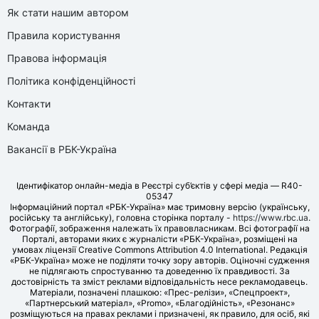
Як стати нашим автором
Правила користування
Правова інформація
Політика конфіденційності
Контакти
Команда
Вакансії в РБК-Україна
Ідентифікатор онлайн-медіа в Реєстрі суб’єктів у сфері медіа — R40-
05347
Інформаційний портал «РБК-Україна» має тримовну версію (українську,
російську та англійську), головна сторінка порталу -
https://www.rbc.ua
.
Фотографії, зображення належать їх правовласникам. Всі фотографії на
Порталі, авторами яких є журналісти «РБК-Україна», розміщені на
умовах ліцензії Creative Commons Attribution 4.0 International. Редакція
«РБК-Україна» може не поділяти точку зору авторів. Оціночні судження
не підлягають спростуванню та доведенню їх правдивості. За
достовірність та зміст реклами відповідальність несе рекламодавець.
Матеріали, позначені плашкою: «Прес-релізи», «Спецпроект»,
«Партнерський матеріал», «Promo», «Благодійність», «Резонанс»
розміщуються на правах реклами і призначені, як правило, для осіб, які