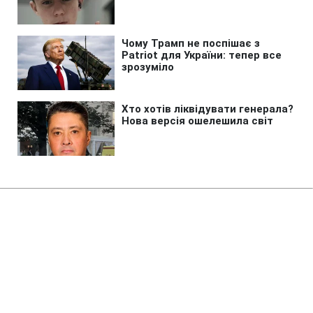
Головна
»
Новини
»
У світі
Трамп різко відреагував на
чутки про конфлікт з Гегсетом
21:40 06.08.2026 Чт
2 хв