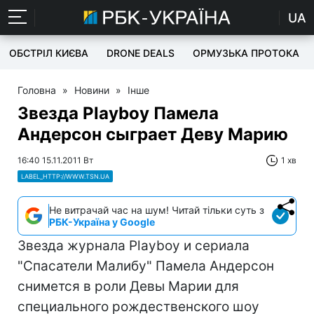
UA
ОБСТРІЛ КИЄВА
DRONE DEALS
ОРМУЗЬКА ПРОТОКА
Головна
»
Новини
»
Інше
Звезда Playboy Памела
Андерсон сыграет Деву Марию
16:40 15.11.2011 Вт
1 хв
LABEL_HTTP://WWW.TSN.UA
Не витрачай час на шум! Читай тільки суть з
РБК-Україна у Google
Звезда журнала Playboy и сериала
"Спасатели Малибу" Памела Андерсон
снимется в роли Девы Марии для
специального рождественского шоу