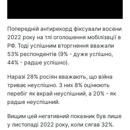
Video
Попередній антирекорд фіксували восени
2022 року на тлі оголошення мобілізації в
РФ. Тоді успішним вторгнення вважали
53% респондентів (9% - дуже успішно,
44% - радше успішно).
Наразі 28% росіян вважають, що війна
триває неуспішно. З них 8% оцінюють
перебіг як вкрай неуспішний, а 20% - як
радше неуспішний.
Вищим цей негативний показник був лише
у листопаді 2022 року, коли сягав 32%.