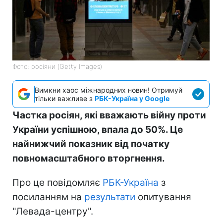
Фото: росіяни (Getty Images)
Вимкни хаос міжнародних новин! Отримуй
тільки важливе з
РБК-Україна у Google
Частка росіян, які вважають війну проти
України успішною, впала до 50%. Це
найнижчий показник від початку
повномасштабного вторгнення.
Про це повідомляє
РБК-Україна
з
посиланням на
результати
опитування
"Левада-центру".