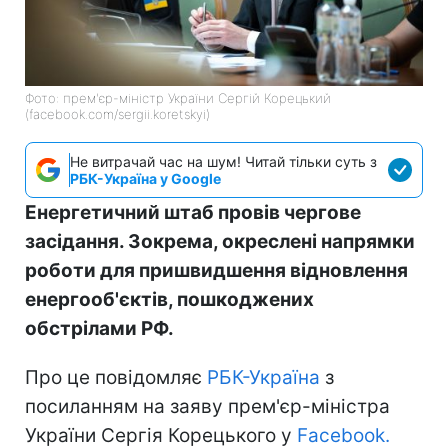
Фото: прем'єр-міністр України Сергій Корецький
(facebook.com/sergii.koretskyi)
Не витрачай час на шум! Читай тільки суть з
РБК-Україна у Google
Енергетичний штаб провів чергове
засідання. Зокрема, окреслені напрямки
роботи для пришвидшення відновлення
енергооб'єктів, пошкоджених
обстрілами РФ.
Про це повідомляє
РБК-Україна
з
посиланням на заяву прем'єр-міністра
України Сергія Корецького у
Facebook.