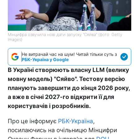
Мінцифра озвучила нові дати запуску "Сяйва" (фото: Getty
Images)
Не витрачай час на шум! Читай тільки суть з
РБК-Україна у Google
В Україні створюють власну LLM (велику
мовну модель) "Сяйво". Тестову версію
планують завершити до кінця 2026 року,
а вже в січні 2027-го відкрити її для
користувачів і розробників.
Про це інформує
РБК-Україна
,
посилаючись на очільницю Мінцифри