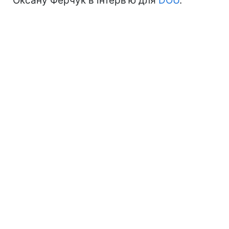
Оксану Ферчук в інтерв'ю для
DOU
.