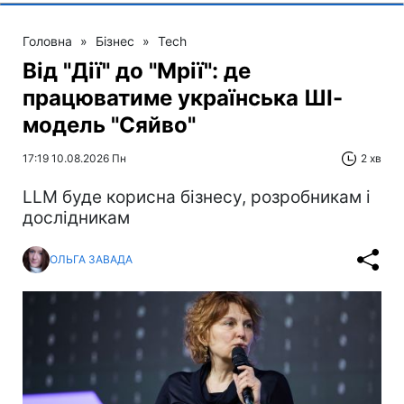
Головна
»
Бізнес
»
Tech
Від "Дії" до "Мрії": де
працюватиме українська ШІ-
модель "Сяйво"
17:19 10.08.2026 Пн
2 хв
LLM буде корисна бізнесу, розробникам і
дослідникам
ОЛЬГА ЗАВАДА