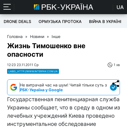
UA
DRONE DEALS
ОРМУЗЬКА ПРОТОКА
ВІЙНА В УКРАЇНІ
Головна
»
Новини
»
Інше
Жизнь Тимошенко вне
опасности
12:23 23.11.2011 Ср
1 хв
LABEL_HTTP://WWW.INTERFAX.COM.UA
Не витрачай час на шум! Читай тільки суть з
РБК-Україна у Google
Государственная пенитенциарная служба
Украины сообщает, что в среду в одном из
лечебных учреждений Киева проведено
инструментальное обследование