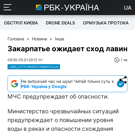
UA
ОБСТРІЛ КИЄВА
DRONE DEALS
ОРМУЗЬКА ПРОТОКА
Головна
»
Новини
»
Інше
Закарпатье ожидает сход лавин
09:20 05.01.2012 Чт
1 хв
LABEL_HTTP://WWW.COMMENTS.UA/
Не витрачай час на шум! Читай тільки суть з
РБК-Україна у Google
МЧС предупреждает об опасности.
Министерство чрезвычайных ситуаций
предупреждает о повышении уровня
воды в реках и опасности схождения