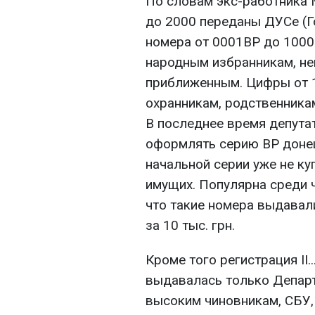
По словам экс-работника М
до 2000 переданы ДУСе (Г
номера от 0001ВР до 100
народным избранникам, не
приближенным. Цифры от 1
охранникам, родственника
В последнее время депута
оформлять серию ВР донец
начальной серии уже не ку
имущих. Популярна среди ч
что такие номера выдавал
за 10 тыс. грн.
Кроме того регистрация ІІ...М
выдавалась только Депа
высоким чиновникам, СБУ, 