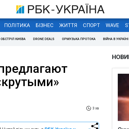
ПОЛІТИКА
БІЗНЕС
ЖИТТЯ
СПОРТ
WAVE
S
ОБСТРІЛ КИЄВА
DRONE DEALS
ОРМУЗЬКА ПРОТОКА
ВІЙНА В УКРАЇНІ
НОВИ
предлагают
 «крутыми»
3 хв