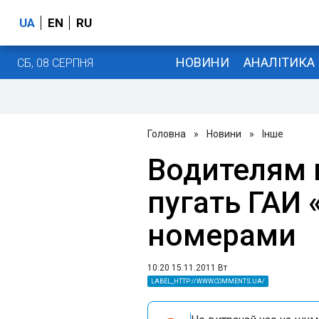
UA
EN
RU
НОВИНИ
АНАЛІТИКА
СБ, 08 СЕРПНЯ
Головна
»
Новини
»
Інше
Водителям 
пугать ГАИ
номерами
10:20 15.11.2011 Вт
LABEL_HTTP://WWW.COMMENTS.UA/