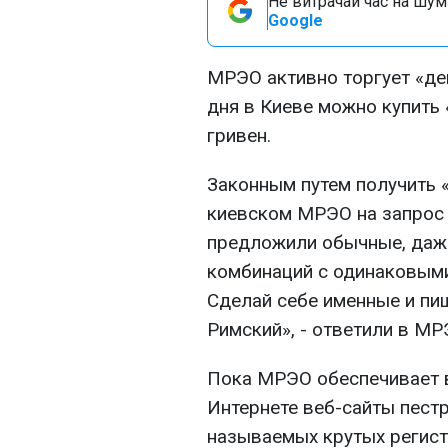
Не витрачай час на шум!
Google
МРЭО активно торгует «де
дня в Киеве можно купить 
гривен.
Законным путем получить «
киевском МРЭО на запрос 
предложили обычные, даж
комбинаций с одинаковыми
Сделай себе именные и пиш
Римский», - ответили в МР
Пока МРЭО обеспечивает 
Интернете веб-сайты пест
называемых крутых регис