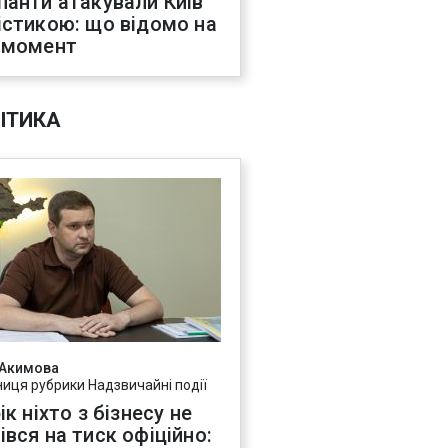
панти атакували Київ
істикою: що відомо на
 момент
ІТИКА
 Акимова
ниця рубрики Надзвичайні події
ік ніхто з бізнесу не
івся на тиск офіційно: