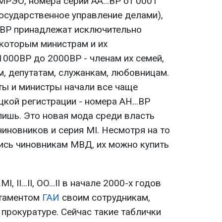
РЭО, номера серии АА...ВР от 0001
осударственное управление делами),
0ВР принадлежат исключительно
которым министрам и их
000ВР до 2000ВР - членам их семей,
м, депутатам, служанкам, любовницам.
ты и министры начали все чаще
кой регистрации - номера АН...ВР
пишь. Это новая мода среди власть
иновников и серия МІ. Несмотря на то
ись чиновникам МВД, их можно купить
І, ІІ...ІІ, OO...ІІ в начале 2000-х годов
ртаментом
ГАИ
своим сотрудникам,
прокуратуре. Сейчас такие таблички