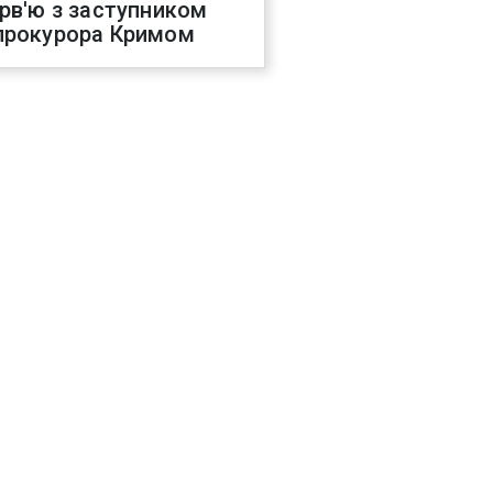
ерв'ю з заступником
прокурора Кримом