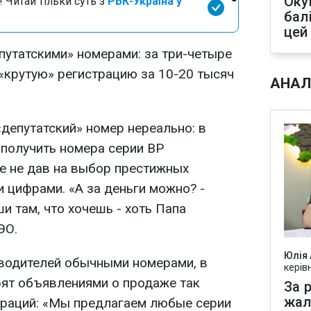
Оку
 Читай тільки суть з
РБК-Україна у
бал
цей
путатскими» номерами: за три-четыре
«крутую» регистрацию за 10-20 тысяч
АНАЛ
депутатский» номер нереально: в
получить номера серии ВР
е не дав на выбор престижных
 цифрами. «А за деньги можно? -
и там, что хочешь - хоть Папа
ЭО.
Юлія
водителей обычными номерами, в
керів
рят объявлениями о продаже так
За р
жал
траций: «Мы предлагаем любые серии