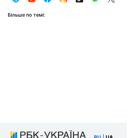
Більше по темі:
RU
|
UA