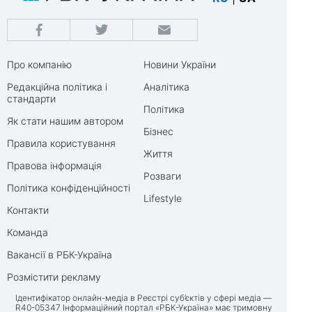
Про компанію
Новини України
Редакційна політика і
Аналітика
стандарти
Політика
Як стати нашим автором
Бізнес
Правила користування
Життя
Правова інформація
Розваги
Політика конфіденційності
Lifestyle
Контакти
Команда
Вакансії в РБК-Україна
Розмістити рекламу
Ідентифікатор онлайн-медіа в Реєстрі суб’єктів у сфері медіа —
R40-05347 Інформаційний портал «РБК-Україна» має тримовну