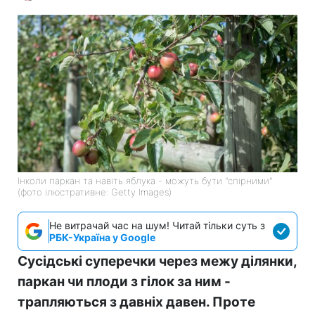
Інколи паркан та навіть яблука - можуть бути "спірними"
(фото ілюстративне: Getty Images)
Не витрачай час на шум! Читай тільки суть з
РБК-Україна у Google
Сусідські суперечки через межу ділянки,
паркан чи плоди з гілок за ним -
трапляються з давніх давен. Проте