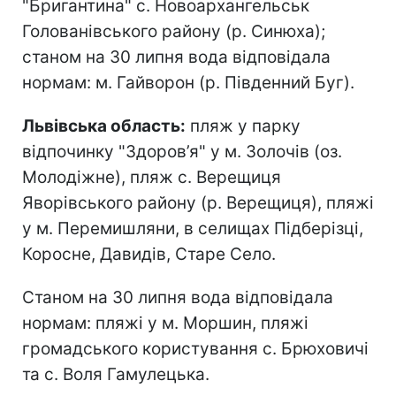
"Бригантина" с. Новоархангельськ
Голованівського району (р. Синюха);
станом на 30 липня вода відповідала
нормам: м. Гайворон (р. Південний Буг).
Львівська область:
пляж у парку
відпочинку "Здоров’я" у м. Золочів (оз.
Молодіжне), пляж с. Верещиця
Яворівського району (р. Верещиця), пляжі
у м. Перемишляни, в селищах Підберізці,
Коросне, Давидів, Старе Село.
Станом на 30 липня вода відповідала
нормам: пляжі у м. Моршин, пляжі
громадського користування с. Брюховичі
та с. Воля Гамулецька.