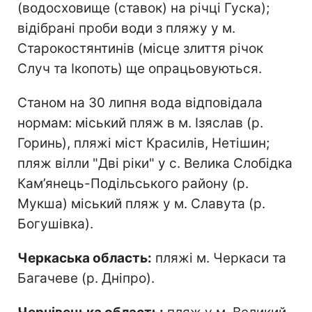
(водосховище (ставок) на річці Гуска);
відібрані проби води з пляжу у м.
Старокостянтинів (місце злиття річок
Случ та Ікопоть) ще опрацьовуються.
Станом на 30 липня вода відповідала
нормам: міський пляж в м. Ізяслав (р.
Горинь), пляжі міст Красилів, Нетішин;
пляж вілли "Дві ріки" у с. Велика Слобідка
Кам’янець-Подільського району (р.
Мукша) міський пляж у м. Славута (р.
Богушівка).
Черкаська область:
пляжі м. Черкаси та
Багачеве (р. Дніпро).