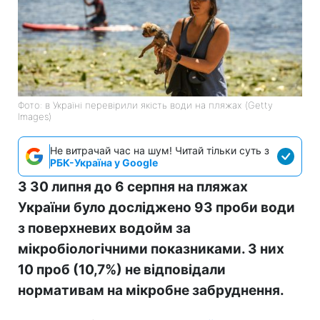
Фото: в Україні перевірили якість води на пляжах (Getty
Images)
Не витрачай час на шум! Читай тільки суть з
РБК-Україна у Google
З 30 липня до 6 серпня на пляжах
України було досліджено 93 проби води
з поверхневих водойм за
мікробіологічними показниками. З них
10 проб (10,7%) не відповідали
нормативам на мікробне забруднення.