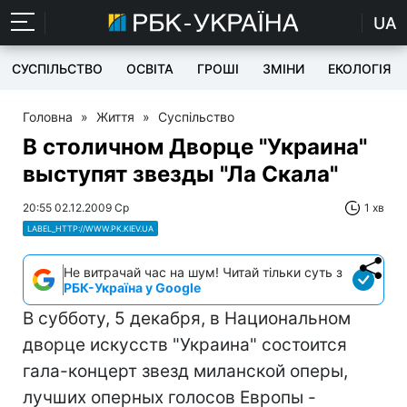
UA
СУСПІЛЬСТВО
ОСВІТА
ГРОШІ
ЗМІНИ
ЕКОЛОГІЯ
Головна
»
Життя
»
Суспільство
В столичном Дворце "Украина"
выступят звезды "Ла Скала"
20:55 02.12.2009 Ср
1 хв
LABEL_HTTP://WWW.PK.KIEV.UA
Не витрачай час на шум! Читай тільки суть з
РБК-Україна у Google
В субботу, 5 декабря, в Национальном
дворце искусств "Украина" состоится
гала-концерт звезд миланской оперы,
лучших оперных голосов Европы -