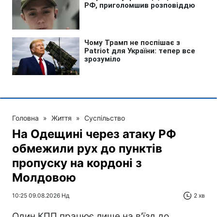
Головна
»
Життя
»
Суспільство
На Одещині через атаку РФ
обмежили рух до пунктів
пропуску на кордоні з
Молдовою
10:25 09.08.2026 Нд
2 хв
Один КПП працює лише на в'їзд до