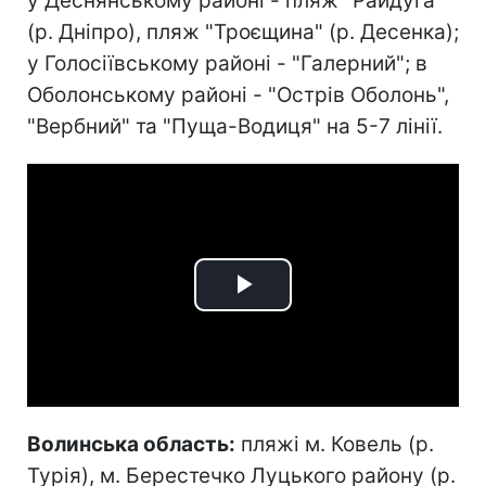
у Деснянському районі - пляж "Райдуга"
(р. Дніпро), пляж "Троєщина" (р. Десенка);
у Голосіївському районі - "Галерний"; в
Оболонському районі - "Острів Оболонь",
"Вербний" та "Пуща-Водиця" на 5-7 лінії.
Play
Video
Волинська область:
пляжі м. Ковель (р.
Турія), м. Берестечко Луцького району (р.