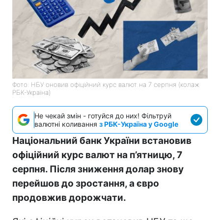
Фото: НБУ оновив офіційний курс валют на 7 серпня (колаж
РБК-Україна)
Не чекай змін - готуйся до них! Фільтруй
валютні коливання
з РБК-Україна у Google
Національний банк України встановив
офіційний курс валют на п’ятницю, 7
серпня. Після зниження долар знову
перейшов до зростання, а євро
продовжив дорожчати.