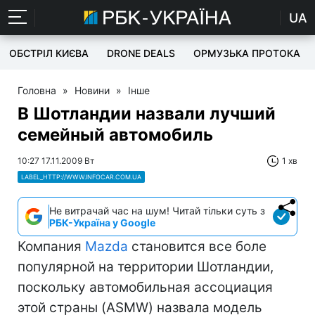
UA
ОБСТРІЛ КИЄВА
DRONE DEALS
ОРМУЗЬКА ПРОТОКА
Головна
»
Новини
»
Інше
В Шотландии назвали лучший
семейный автомобиль
10:27 17.11.2009 Вт
1 хв
LABEL_HTTP://WWW.INFOCAR.COM.UA
Не витрачай час на шум! Читай тільки суть з
РБК-Україна у Google
Компания
Mazda
становится все боле
популярной на территории Шотландии,
поскольку автомобильная ассоциация
этой страны (ASMW) назвала модель