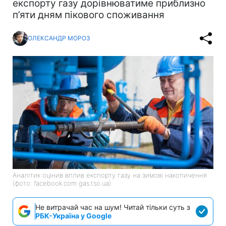
експорту газу дорівнюватиме приблизно
п’яти дням пікового споживання
ОЛЕКСАНДР МОРОЗ
Аналітик оцінив вплив експорту газу на зимові накопичення
(фото: facebook.com gas.tso.ua)
Не витрачай час на шум! Читай тільки суть з
РБК-Україна у Google