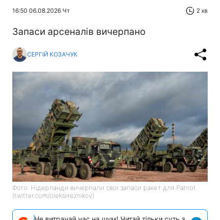
16:50 06.08.2026 Чт
2 хв
Запаси арсеналів вичерпано
СЕРГІЙ КОЗАЧУК
Фото: Нідерланди вичерпали свої запаси ракет для Patriot
(twitter.com/oleksiireznikov)
Не витрачай час на шум! Читай тільки суть з