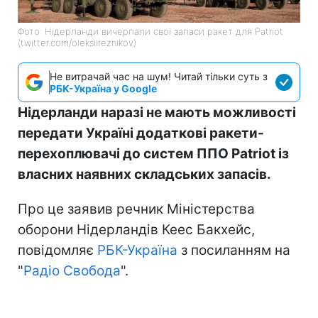
Фото: Нідерланди вичерпали свої запаси ракет для Patriot
(twitter.com/oleksiireznikov)
Не витрачай час на шум! Читай тільки суть з
РБК-Україна у Google
Нідерланди наразі не мають можливості
передати Україні додаткові ракети-
перехоплювачі до систем ППО Patriot із
власних наявних складських запасів.
Про це заявив речник Міністерства
оборони Нідерландів Кеес Бакхейс,
повідомляє
РБК-Україна
з посиланням на
"
Радіо Свобода
".