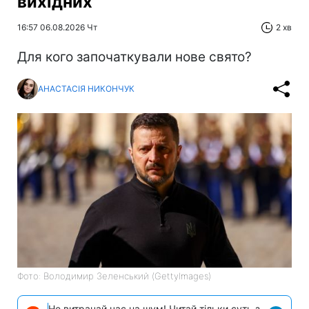
вихідних
16:57 06.08.2026 Чт
2 хв
Для кого започаткували нове свято?
АНАСТАСІЯ НИКОНЧУК
Фото: Володимир Зеленський (GettyImages)
Не витрачай час на шум! Читай тільки суть з