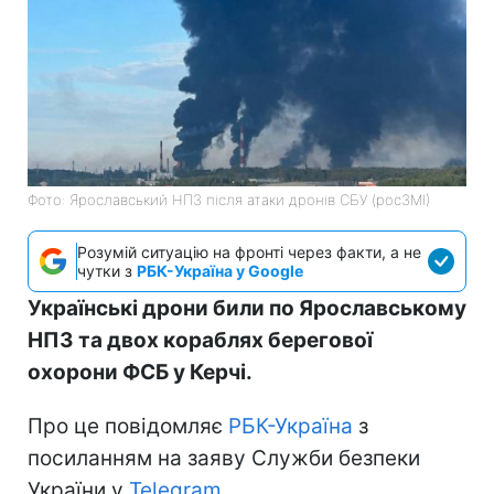
Фото: Ярославський НПЗ після атаки дронів СБУ (росЗМІ)
Розумій ситуацію на фронті через факти, а не
чутки з
РБК-Україна у Google
Українські дрони били по Ярославському
НПЗ та двох кораблях берегової
охорони ФСБ у Керчі.
Про це повідомляє
РБК-Україна
з
посиланням на заяву Служби безпеки
України у
Telegram.