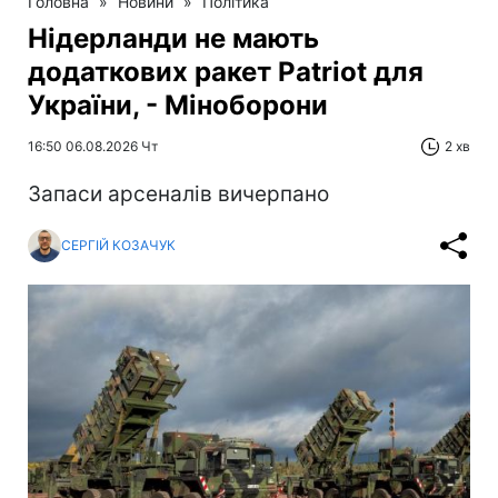
Головна
»
Новини
»
Політика
Нідерланди не мають
додаткових ракет Patriot для
України, - Міноборони
16:50 06.08.2026 Чт
2 хв
Запаси арсеналів вичерпано
СЕРГІЙ КОЗАЧУК