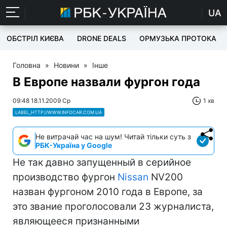
UA
ОБСТРІЛ КИЄВА
DRONE DEALS
ОРМУЗЬКА ПРОТОКА
Головна
»
Новини
»
Інше
В Европе назвали фургон года
09:48 18.11.2009 Ср
1 хв
LABEL_HTTP://WWW.INFOCAR.COM.UA
Не витрачай час на шум! Читай тільки суть з
РБК-Україна у Google
Не так давно запущенный в серийное
производство фургон
Nissan
NV200
назван фургоном 2010 года в Европе, за
это звание проголосовали 23 журналиста,
являющееся признанными