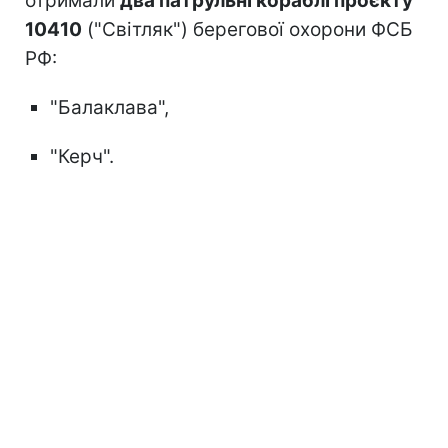
отримали
два патрульні кораблі проєкту
10410
("Світляк") берегової охорони ФСБ
РФ:
"Балаклава",
"Керч".