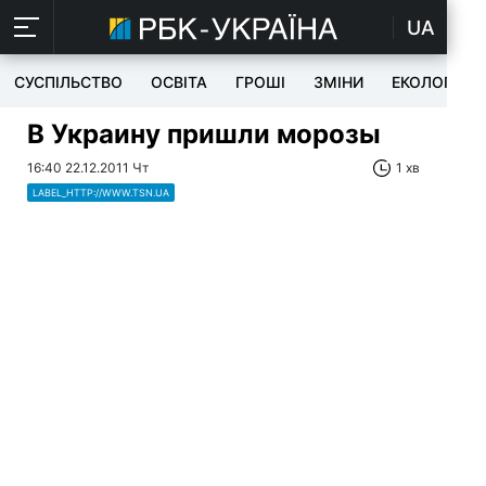
UA
СУСПІЛЬСТВО
ОСВІТА
ГРОШІ
ЗМІНИ
ЕКОЛОГІЯ
В Украину пришли морозы
16:40 22.12.2011 Чт
1 хв
LABEL_HTTP://WWW.TSN.UA