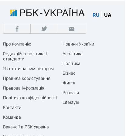
RU
|
UA
Про компанію
Новини України
Редакційна політика і
Аналітика
стандарти
Політика
Як стати нашим автором
Бізнес
Правила користування
Життя
Правова інформація
Розваги
Політика конфіденційності
Lifestyle
Контакти
Команда
Вакансії в РБК-Україна