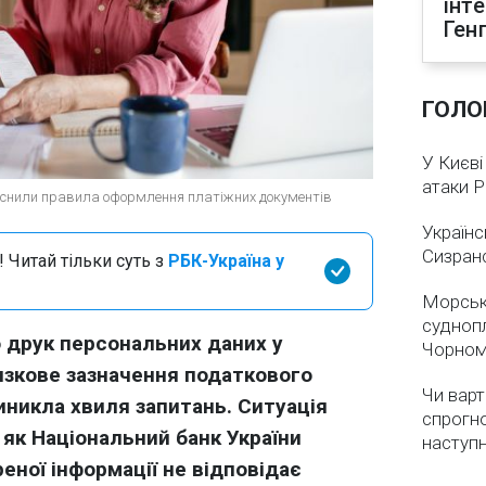
інт
Ген
ГОЛО
У Києві
атаки 
пояснили правила оформлення платіжних документів
Українс
Сизран
 Читай тільки суть з
РБК-Україна у
Морськ
суднопл
ро друк персональних даних у
Чорном
язкове зазначення податкового
Чи варт
иникла хвиля запитань. Ситуація
спрогно
 як Національний банк України
наступ
еної інформації не відповідає