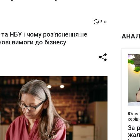
5 хв
 та НБУ і чому роз’яснення не
АНАЛ
ові вимоги до бізнесу
Юлія
керів
За р
жал