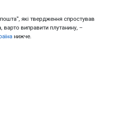
пошта'', які твердження спростував
, варто виправити плутанину, –
раїна
нижче.