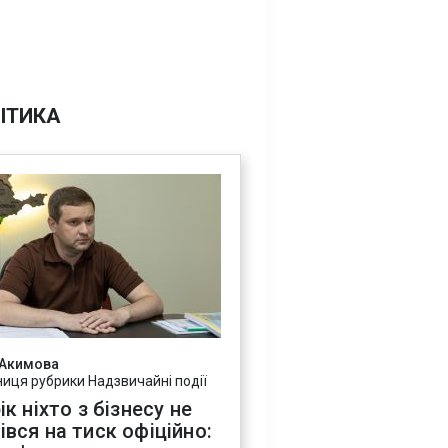
ІТИКА
 Акимова
ниця рубрики Надзвичайні події
ік ніхто з бізнесу не
івся на тиск офіційно: