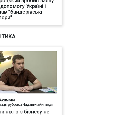
роцький зробив заяву
 допомогу Україні і
дав "бандерівські
пори"
ІТИКА
 Акимова
ниця рубрики Надзвичайні події
ік ніхто з бізнесу не