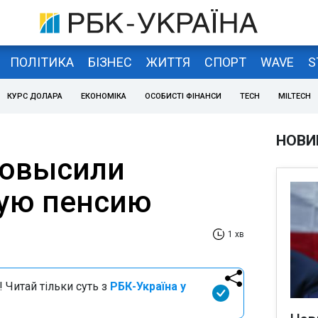
ПОЛІТИКА
БІЗНЕС
ЖИТТЯ
СПОРТ
WAVE
S
КУРС ДОЛАРА
ЕКОНОМІКА
ОСОБИСТІ ФІНАНСИ
TECH
MILTECH
НОВИ
повысили
ую пенсию
1 хв
 Читай тільки суть з
РБК-Україна у