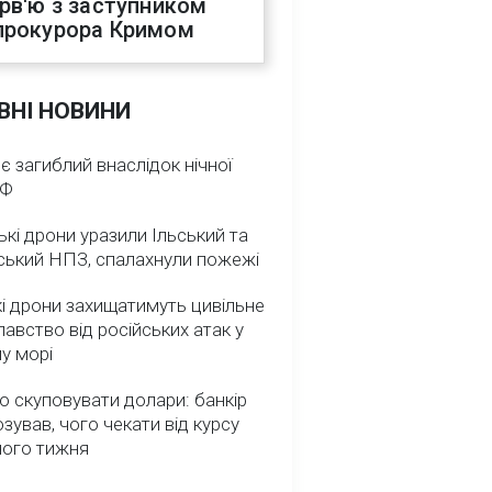
ерв'ю з заступником
прокурора Кримом
ВНІ НОВИНИ
 є загиблий внаслідок нічної
РФ
ькі дрони уразили Ільський та
ський НПЗ, спалахнули пожежі
і дрони захищатимуть цивільне
авство від російських атак у
у морі
о скуповувати долари: банкір
зував, чого чекати від курсу
ного тижня