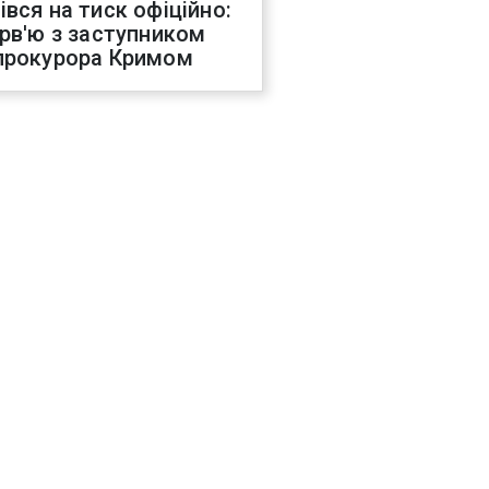
івся на тиск офіційно:
ерв'ю з заступником
прокурора Кримом