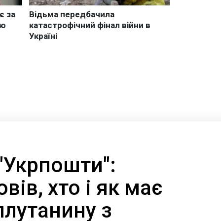
 "Укрпошти":
вів, хто і як має
плутанину з