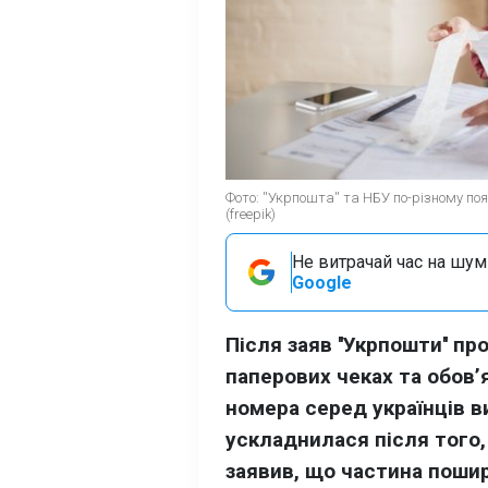
Фото: ''Укрпошта'' та НБУ по-різному 
(freepik)
Не витрачай час на шум!
Google
Після заяв ''Укрпошти'' п
паперових чеках та обов’
номера серед українців в
ускладнилася після того,
заявив, що частина пошир