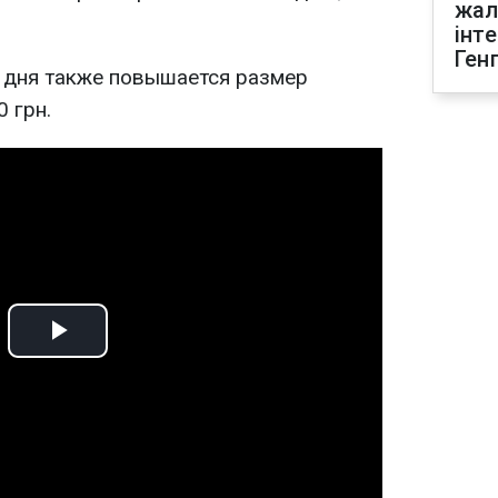
жал
інт
Ген
 дня также повышается размер
 грн.
Play
Video