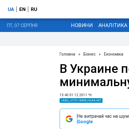
UA
EN
RU
НОВИНИ
АНАЛІТИКА
ПТ, 07 СЕРПНЯ
Головна
»
Бізнес
»
Економіка
В Украине 
минимальн
15:40 01.12.2011 Чт
LABEL_HTTP://WWW.UNIAN.NET
Не витрачай час на шум!
Google