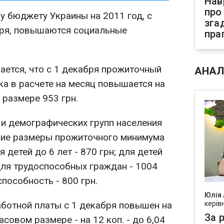
Нав
про
у бюджету Украины на 2011 год, с
зга
бря, повышаются социальные
пра
ется, что с 1 декабря прожиточный
АНАЛ
ка в расчете на месяц повышается на
 размере 953 грн.
и демографических групп населения
ие размеры прожиточного минимума
я детей до 6 лет - 870 грн; для детей
 для трудоспособных граждан - 1004
способность - 800 грн.
Юлія
ботной платы с 1 декабря повышен на
керів
За р
часовом размере - на 12 коп. - до 6,04