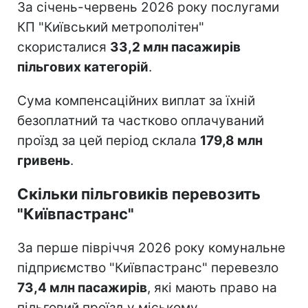
За січень-червень 2026 року послугами
КП "Київський метрополітен"
скористалися
33,2 млн пасажирів
пільгових категорій
.
Сума компенсаційних виплат за їхній
безоплатний та частково оплачуваний
проїзд за цей період склала
179,8 млн
гривень
.
Скільки пільговиків перевозить
"Київпастранс"
За перше півріччя 2026 року комунальне
підприємство "Київпастранс" перевезло
73,4 млн пасажирів
, які мають право на
пільговий проїзд у міському