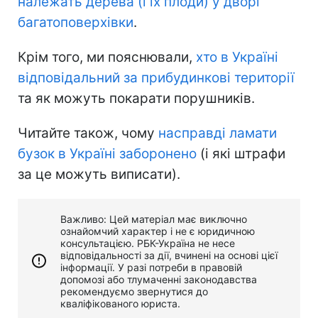
належать дерева (і їх плоди) у дворі
багатоповерхівки
.
Крім того, ми пояснювали,
хто в Україні
відповідальний за прибудинкові території
та як можуть покарати порушників.
Читайте також, чому
насправді ламати
бузок в Україні заборонено
(і які штрафи
за це можуть виписати).
Важливо: Цей матеріал має виключно
ознайомчий характер і не є юридичною
консультацією. РБК-Україна не несе
відповідальності за дії, вчинені на основі цієї
інформації. У разі потреби в правовій
допомозі або тлумаченні законодавства
рекомендуємо звернутися до
кваліфікованого юриста.