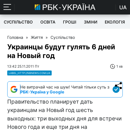
UA
СУСПІЛЬСТВО
ОСВІТА
ГРОШІ
ЗМІНИ
ЕКОЛОГІЯ
Головна
»
Життя
»
Суспільство
Украинцы будут гулять 6 дней
на Новый год
13:42 25.11.2011 Пт
1 хв
LABEL_HTTP://NBNEWS.COM.UA
Не витрачай час на шум! Читай тільки суть з
РБК-Україна у Google
Правительство планирует дать
украинцам на Новый год шесть
выходных: три выходных дня для встречи
Нового года и еще три дня на