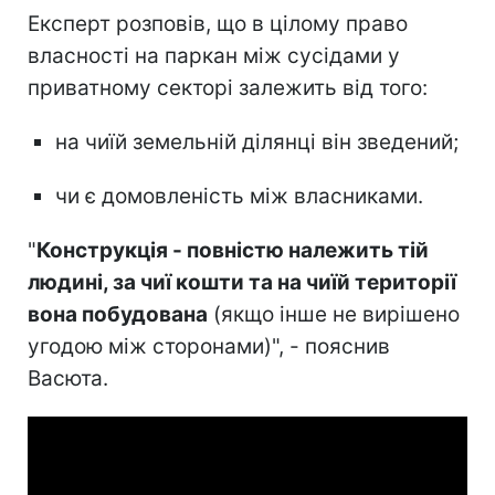
Експерт розповів, що в цілому право
власності на паркан між сусідами у
приватному секторі залежить від того:
на чиїй земельній ділянці він зведений;
чи є домовленість між власниками.
"
Конструкція - повністю належить тій
людині, за чиї кошти та на чиїй території
вона побудована
(якщо інше не вирішено
угодою між сторонами)", - пояснив
Васюта.