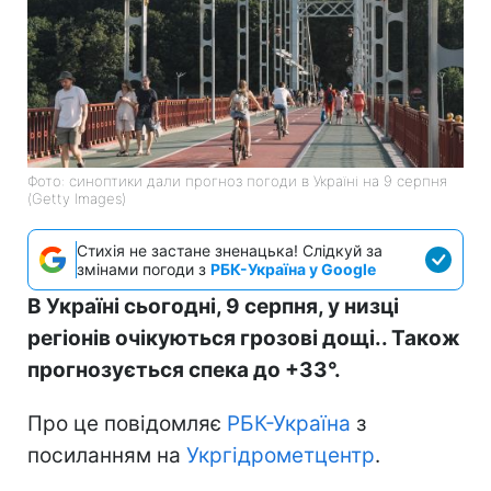
Фото: синоптики дали прогноз погоди в Україні на 9 серпня
(Getty Images)
Стихія не застане зненацька! Слідкуй за
змінами погоди з
РБК-Україна у Google
В Україні сьогодні, 9 серпня, у низці
регіонів очікуються грозові дощі.. Також
прогнозується спека до +33°.
Про це повідомляє
РБК-Україна
з
посиланням на
Укргідрометцентр
.