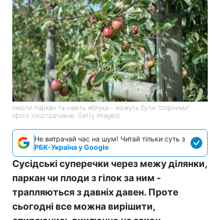
Інколи паркан та навіть яблука - можуть бути "спірними"
(фото ілюстративне: Getty Images)
Не витрачай час на шум! Читай тільки суть з
РБК-Україна у Google
Сусідські суперечки через межу ділянки,
паркан чи плоди з гілок за ним -
трапляються з давніх давен. Проте
сьогодні все можна вирішити,