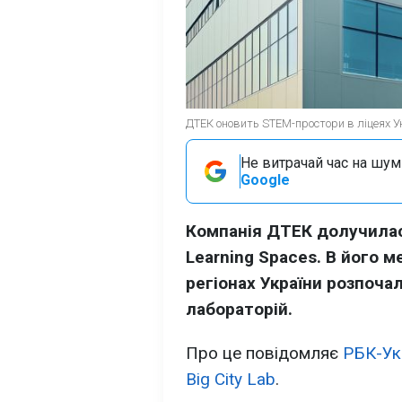
ДТЕК оновить STEM-простори в ліцеях Ук
Не витрачай час на шум!
Google
Компанія ДТЕК долучилас
Learning Spaces. В його м
регіонах України розпоча
лабораторій.
Про це повідомляє
РБК-Ук
Big City Lab
.