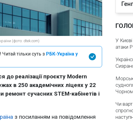
Ген
ГОЛО
У Києві
раїни (фото: dtek.com)
атаки 
 Читай тільки суть з
РБК-Україна у
Українс
Сизран
я до реалізації проєкту Modern
Морськ
ежах в 250 академічних ліцеях у 22
суднопл
Чорном
ли ремонт сучасних STEM-кабінетів і
Чи варт
спрогно
раїна
з посиланням на повідомлення
наступ