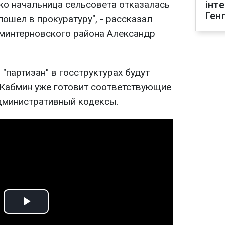
ко начальница сельсовета отказалась
інт
Ген
пошел в прокуратуру", - рассказал
минтерновского района Александр
 "партизан" в госструктурах будут
Кабмин уже готовит соответствующие
дминистративный кодексы.
Play