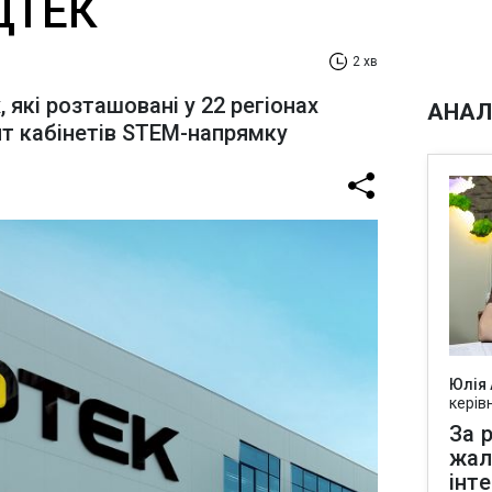
ТЕК​‌
2 хв
, які розташовані у 22 регіонах
АНАЛ
нт кабінетів STEM-напрямку
Юлія
керів
За р
жал
інт