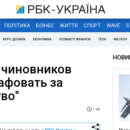
ПОЛІТИКА
БІЗНЕС
ЖИТТЯ
СПОРТ
WAVE
S
КУРС ДОЛАРА
ЕКОНОМІКА
ОСОБИСТІ ФІНАНСИ
TECH
MILTECH
НОВИ
 чиновников
афовать за
тво"
1 хв