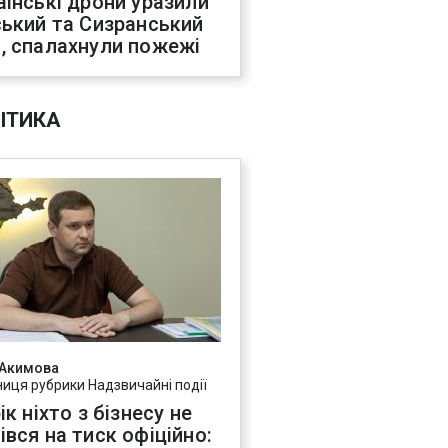
аїнські дрони уразили
ський та Сизранський
, спалахнули пожежі
ІТИКА
 Акимова
ниця рубрики Надзвичайні події
ік ніхто з бізнесу не
івся на тиск офіційно: