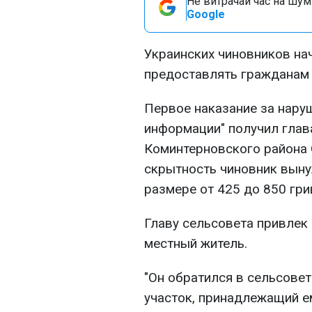
Не витрачай час на шум!
Google
Украинских чиновников на
предоставлять гражданам
Первое наказание за наруш
информации" получил глав
Коминтерновского района 
скрытность чиновник выну
размере от 425 до 850 гри
Главу сельсовета привлек
местный житель.
"Он обратился в сельсовет
участок, принадлежащий е