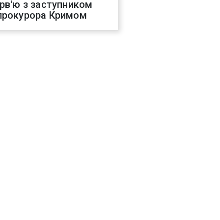
ерв'ю з заступником
прокурора Кримом