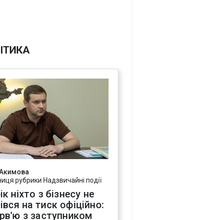
ІТИКА
 Акимова
ниця рубрики Надзвичайні події
ік ніхто з бізнесу не
івся на тиск офіційно:
ерв'ю з заступником