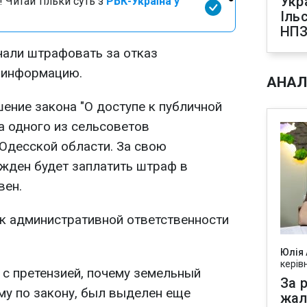
Укр
 Читай тільки суть з
РБК-Україна у
Іль
НПЗ
чали штрафовать за отказ
 информацию.
АНАЛ
ение закона "О доступе к публичной
а одного из сельсоветов
Одесской области. За свою
жден будет заплатить штраф в
вен.
 к административной ответственности
Юлія
керів
 с претензией, почему земельный
За р
му по закону, был выделен еще
жал