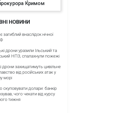
прокурора Кримом
ВНІ НОВИНИ
 є загиблий внаслідок нічної
РФ
ькі дрони уразили Ільський та
ський НПЗ, спалахнули пожежі
і дрони захищатимуть цивільне
авство від російських атак у
у морі
о скуповувати долари: банкір
зував, чого чекати від курсу
ного тижня