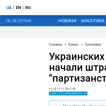
UA
EN
RU
НОВИНИ
АНАЛІТИКА
СБ, 08 СЕРПНЯ
Головна
»
Бізнес
»
Економіка
Украинских
начали штр
"партизанс
12:22 17.11.2011 Чт
LABEL_HTTP://WWW.SEGODNYA.UA