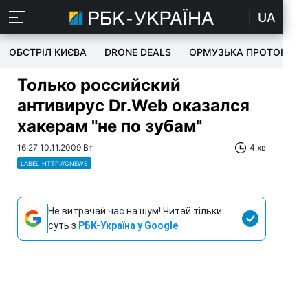
UA
ОБСТРІЛ КИЄВА
DRONE DEALS
ОРМУЗЬКА ПРОТОКА
Только российский
антивирус Dr.Web оказался
хакерам "не по зубам"
16:27 10.11.2009 Вт
4 хв
LABEL_HTTP://CNEWS
Не витрачай час на шум! Читай тільки
суть з
РБК-Україна у Google