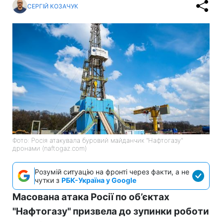
СЕРГІЙ КОЗАЧУК
Фото: Росія атакувала буровий майданчик "Нафтогазу"
дронами (naftogaz.com)
Розумій ситуацію на фронті через факти, а не
чутки з
РБК-Україна у Google
Масована атака Росії по об’єктах
"Нафтогазу" призвела до зупинки роботи