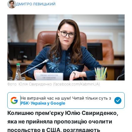
ДМИТРО ЛЕВИЦЬКИЙ
Фото: Юлія Свириденко (facebook.com/KabminUA)
Не витрачай час на шум! Читай тільки суть з
РБК-Україна у Google
Колишню прем'єрку Юлію Свириденко,
яка не прийняла пропозицію очолити
посольство в США, розглядають