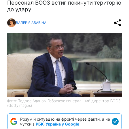
Персонал ВООЗ встиг покинути територію
до удару
ВАЛЕРІЯ АБАБІНА
Фото: Тедрос Аданом Гебреїсус генеральний директор ВООЗ
(GettyImages)
Розумій ситуацію на фронті через факти, а не
чутки з
РБК-Україна у Google