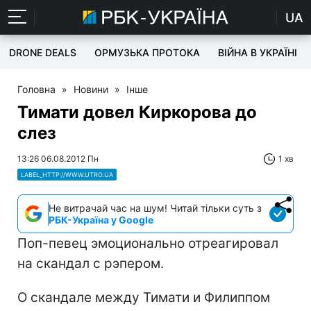
UA
DRONE DEALS
ОРМУЗЬКА ПРОТОКА
ВІЙНА В УКРАЇНІ
Головна
»
Новини
»
Інше
Тимати довел Киркорова до
слез
13:26 06.08.2012 Пн
1 хв
LABEL_HTTP://WWW.UTRO.UA
Не витрачай час на шум! Читай тільки суть з
РБК-Україна у Google
Поп-певец эмоционально отреагировал
на скандал с рэпером.
О скандале между Тимати и Филиппом