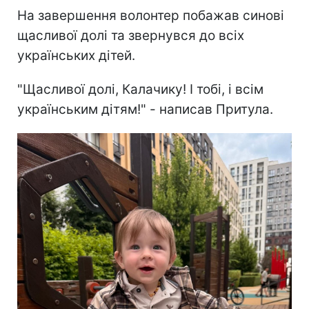
На завершення волонтер побажав синові
щасливої долі та звернувся до всіх
українських дітей.
"Щасливої долі, Калачику! І тобі, і всім
українським дітям!" - написав Притула.