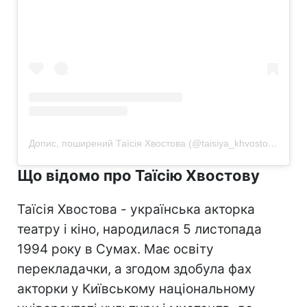
Допис, поширений Таїсія Хвостова (@taisiya_khvostova)
Що відомо про Таїсію Хвостову
Таїсія Хвостова - українська акторка
театру і кіно, народилася 5 листопада
1994 року в Сумах. Має освіту
перекладачки, а згодом здобула фах
акторки у Київському національному