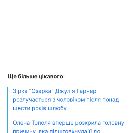
Ще більше цікавого
:
Зірка "Озарка" Джулія Гарнер
розлучається з чоловіком після понад
шести років шлюбу
Олена Тополя вперше розкрила головну
причину, яка підштовхнула її до