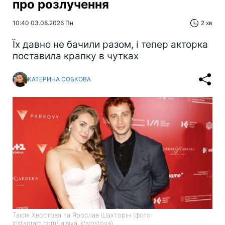
про розлучення
10:40 03.08.2026 Пн
2 хв
Їх давно не бачили разом, і тепер акторка
поставила крапку в чутках
КАТЕРИНА СОБКОВА
Таїсія Хвостова та Ярослав Шахторін (фото:
instagram.com/taisiya_khvostova)