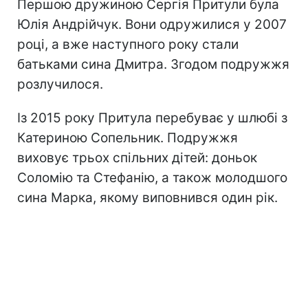
Першою дружиною Сергія Притули була
Юлія Андрійчук. Вони одружилися у 2007
році, а вже наступного року стали
батьками сина Дмитра. Згодом подружжя
розлучилося.
Із 2015 року Притула перебуває у шлюбі з
Катериною Сопельник. Подружжя
виховує трьох спільних дітей: доньок
Соломію та Стефанію, а також молодшого
сина Марка, якому виповнився один рік.