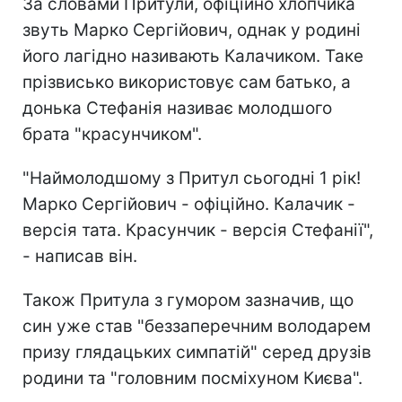
За словами Притули, офіційно хлопчика
звуть Марко Сергійович, однак у родині
його лагідно називають Калачиком. Таке
прізвисько використовує сам батько, а
донька Стефанія називає молодшого
брата "красунчиком".
"Наймолодшому з Притул сьогодні 1 рік!
Марко Сергійович - офіційно. Калачик -
версія тата. Красунчик - версія Стефанії",
- написав він.
Також Притула з гумором зазначив, що
син уже став "беззаперечним володарем
призу глядацьких симпатій" серед друзів
родини та "головним посміхуном Києва".