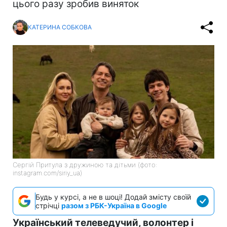
цього разу зробив виняток
КАТЕРИНА СОБКОВА
Сергій Притула з дружиною та дітьми (фото:
instagram.com/siriy_ua)
Будь у курсі, а не в шоці! Додай змісту своїй
стрічці
разом з РБК-Україна в Google
Український телеведучий, волонтер і