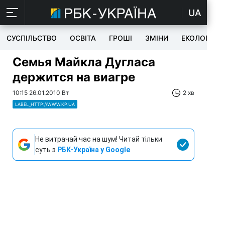
UA
СУСПІЛЬСТВО
ОСВІТА
ГРОШІ
ЗМІНИ
ЕКОЛОГІЯ
Семья Майкла Дугласа
держится на виагре
10:15 26.01.2010 Вт
2 хв
LABEL_HTTP://WWW.KP.UA
Не витрачай час на шум! Читай тільки
суть з
РБК-Україна у Google