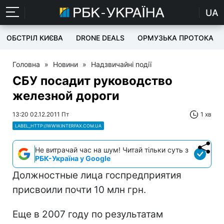
UA
ОБСТРІЛ КИЄВА
DRONE DEALS
ОРМУЗЬКА ПРОТОКА
Головна
»
Новини
»
Надзвичайні події
СБУ посадит руководство
железной дороги
13:20 02.12.2011 Пт
1 хв
LABEL_HTTP://WWW.INTERFAX.COM.UA
Не витрачай час на шум! Читай тільки суть з
РБК-Україна у Google
Должностные лица госпредприятия
присвоили почти 10 млн грн.
Еще в 2007 году по результатам