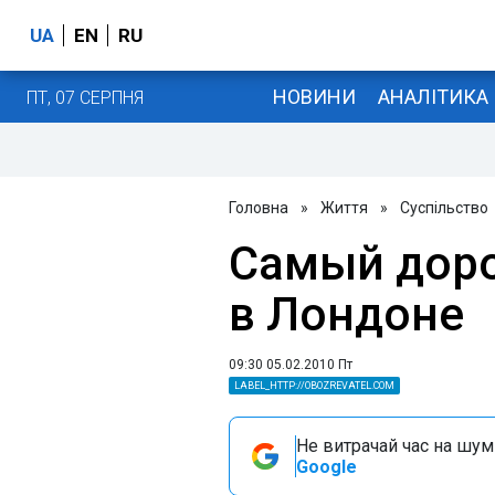
UA
EN
RU
НОВИНИ
АНАЛІТИКА
ПТ, 07 СЕРПНЯ
Головна
»
Життя
»
Суспільство
Самый доро
в Лондоне
09:30 05.02.2010 Пт
LABEL_HTTP://OBOZREVATEL.COM
Не витрачай час на шум!
Google