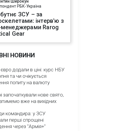
янтин Широкун
пондент РБК-Україна
бутнє ЗСУ – за
оскелетами: інтерв'ю з
-менеджерами Rarog
ical Gear
ВНІ НОВИНИ
 євро додали в ціні: курс НБУ
рпня та чи очікується
ення попиту на валюту
ні започаткували нове свято,
атимемо вже на вихідних
ди командира: у ЗСУ
али перші спрощені
ення через "Армія+"