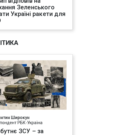
мп відповів на
хання Зеленського
ати Україні ракети для
О
ІТИКА
янтин Широкун
пондент РБК-Україна
бутнє ЗСУ – за