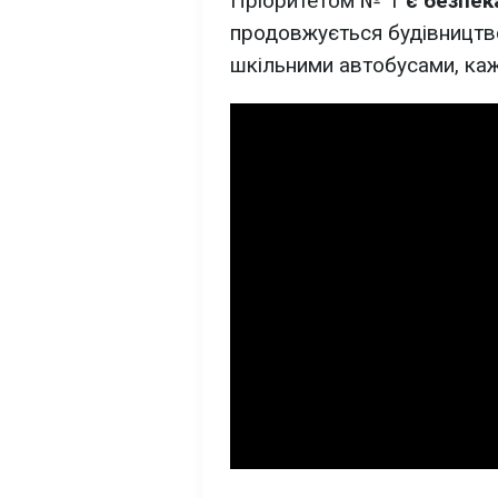
Пріоритетом № 1
є безпека
продовжується будівництво
шкільними автобусами, каж