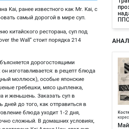
Тра
про
а Kai, ранее известного как Mr. Kai, с
над
овать самый дорогой в мире суп.
ПП
ню китайского ресторана, суп под
ver the Wall" стоит порядка 214
АНАЛ
объясняется дорогостоящими
 он изготавливается: в рецепт блюда
дный моллюск), особые японские
шеные гребешки, мясо цыпленка,
на и женьшень. Заказать суп в
ь дней до того, как отправиться в
товление блюда уходит 1-2 дня,
Кост
корес
очно сложный. В домашних условиях,
Май