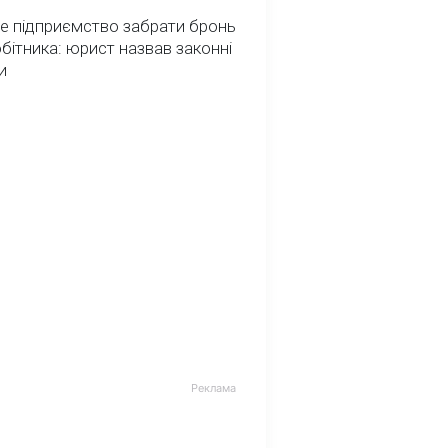
е підприємство забрати бронь
обітника: юрист назвав законні
и