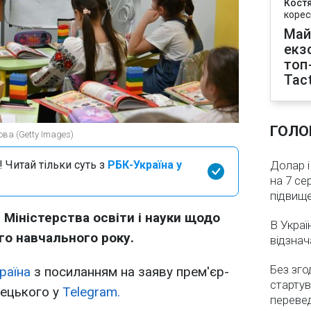
Кост
корес
Май
екз
топ
Tact
ГОЛО
ова (Getty Images)
 Читай тільки суть з
РБК-Україна у
Долар і
на 7 се
підвищ
 Міністерства освіти і науки щодо
В Украї
го навчального року.
відзнач
Без зго
раїна
з посиланням на заяву прем'єр-
стартув
рецького у
Telegram.
перевед