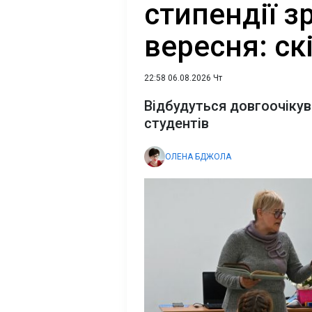
стипендії з
вересня: ск
22:58 06.08.2026 Чт
Відбудуться довгоочікува
студентів
ОЛЕНА БДЖОЛА