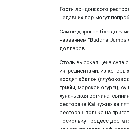
Гости лондонского ресторан
недавних пор могут попроб
Самое дорогое блюдо в ме
названием "Buddha Jumps o
долларов.
Столь высокая цена супа 
ингредиентами, из которых
входят абалон (глубоково
грибы, морской огурец, су
хунаньская ветчина, свини
ресторане Kai нужно за пят
ресторан: только на приго
поскольку процесс достат