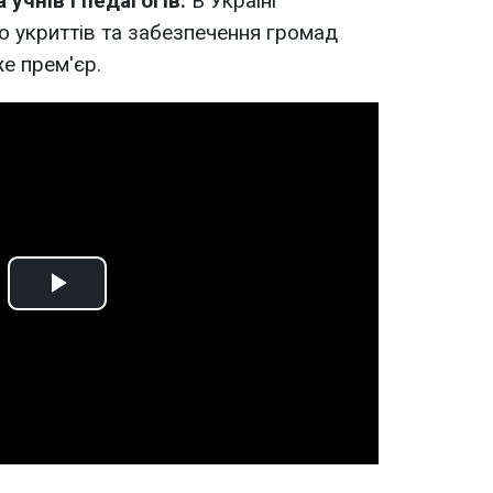
 учнів і педагогів.
В Україні
 укриттів та забезпечення громад
е прем'єр.
Play
Video