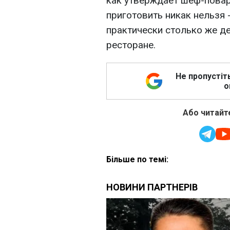
как утверждает шеф-повар 
приготовить никак нельзя 
практически столько же де
ресторане.
Не пропустіт
о
Або читайте
Більше по темі: