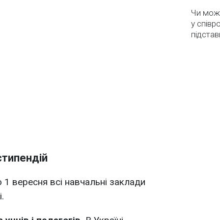
Чи мож
у співр
підстав
стипендій
 1 вересня всі навчальні заклади
.