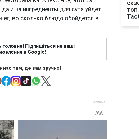
ресторана Kai Алекс Чоу, этот суп
екз
- да и на ингредиенты для супа уйдет
топ
Tact
нег, во сколько блюдо обойдется в
ь головне! Підпишіться на наші
новлення в Google!
 нас там, де вам зручно!