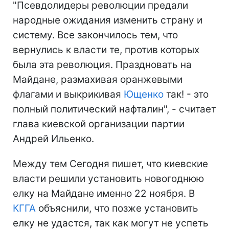
"Псевдолидеры революции предали
народные ожидания изменить страну и
систему. Все закончилось тем, что
вернулись к власти те, против которых
была эта революция. Праздновать на
Майдане, размахивая оранжевыми
флагами и выкрикивая
Ющенко
так! - это
полный политический нафталин", - считает
глава киевской организации партии
Андрей Ильенко.
Между тем Сегодня пишет, что киевские
власти решили установить новогоднюю
елку на Майдане именно 22 ноября. В
КГГА
объяснили, что позже установить
елку не удастся, так как могут не успеть