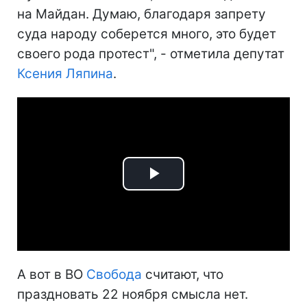
на Майдан. Думаю, благодаря запрету
суда народу соберется много, это будет
своего рода протест", - отметила депутат
Ксения Ляпина
.
Play
Video
А вот в ВО
Свобода
считают, что
праздновать 22 ноября смысла нет.