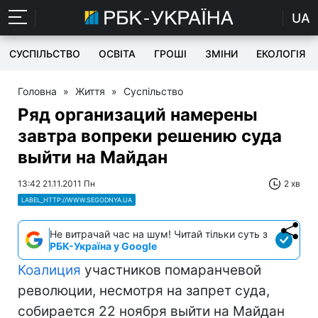
UA
СУСПІЛЬСТВО
ОСВІТА
ГРОШІ
ЗМІНИ
ЕКОЛОГІЯ
Головна
»
Життя
»
Суспільство
Ряд организаций намерены
завтра вопреки решению суда
выйти на Майдан
13:42 21.11.2011 Пн
2 хв
LABEL_HTTP://WWW.SEGODNYA.UA
Не витрачай час на шум! Читай тільки суть з
РБК-Україна у Google
Коалиция
участников помаранчевой
революции, несмотря на запрет суда,
собирается 22 ноября выйти на Майдан