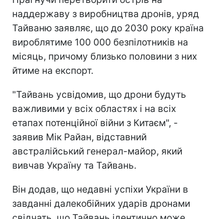
наддержаву з виробництва дронів, уряд
Тайваню заявляє, що до 2030 року країна
вироблятиме 100 000 безпілотників на
місяць, причому близько половини з них
йтиме на експорт.
"Тайвань усвідомив, що дрони будуть
важливими у всіх областях і на всіх
етапах потенційної війни з Китаєм", -
заявив Мік Райан, відставний
австралійський генерал-майор, який
вивчав Україну та Тайвань.
Він додав, що недавні успіхи України в
завданні далекобійних ударів дронами
свідчать, що Тайвань ідентично може