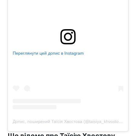
Переглянути цей допис в Instagram
Допис, поширений Таїсія Хвостова (@taisiya_khvostova)
Що відомо про Таїсію Хвостову