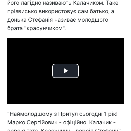
його лагідно називають Калачиком. Таке
прізвисько використовує сам батько, а
донька Стефанія називає молодшого
брата "красунчиком".
Play
Video
"Наймолодшому з Притул сьогодні 1 рік!
Марко Сергійович - офіційно. Калачик -
версія тата. Красунчик - версія Стефанії",