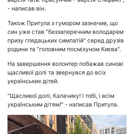
- написав він.
Також Притула з гумором зазначив, що
син уже став "беззаперечним володарем
призу глядацьких симпатій" серед друзів
родини та "головним посміхуном Києва".
На завершення волонтер побажав синові
щасливої долі та звернувся до всіх
українських дітей.
"Щасливої долі, Калачику! І тобі, і всім
українським дітям!" - написав Притула.