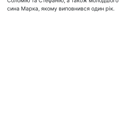
Соломію та Стефанію, а також молодшого
сина Марка, якому виповнився один рік.