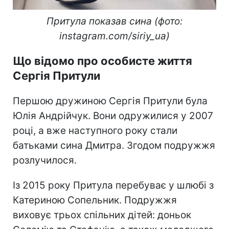
Притула показав сина (фото:
instagram.com/siriy_ua)
Що відомо про особисте життя
Сергія Притули
Першою дружиною Сергія Притули була
Юлія Андрійчук. Вони одружилися у 2007
році, а вже наступного року стали
батьками сина Дмитра. Згодом подружжя
розлучилося.
Із 2015 року Притула перебуває у шлюбі з
Катериною Сопельник. Подружжя
виховує трьох спільних дітей: доньок