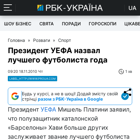
UA
ШОУ БІЗНЕС
СВЯТА
ПОРАДИ
ГОРОСКОПИ
ЦІКАВ
Головна
»
Розваги
»
Спорт
Президент УЕФА назвал
лучшего футболиста года
09:20 18.11.2010 Чт
1 хв
LABEL_HTTP://WWW.PROUA.COM
Будь у курсі, а не в шоці! Додай змісту своїй
стрічці
разом з РБК-Україна в Google
Президент
УЕФА
Мишель Платини заявил,
что полузащитник каталонской
«Барселоны» Хави больше других
заслуживает звание лучшего футболиста