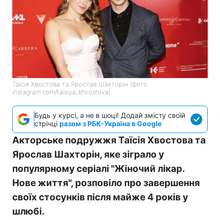
Таїсія Хвостова та Ярослав Шахторін (фото:
instagram.com/taisiya_khvostova)
Будь у курсі, а не в шоці! Додай змісту своїй
стрічці
разом з РБК-Україна в Google
Акторське подружжя Таїсія Хвостова та
Ярослав Шахторін, яке зіграло у
популярному серіалі "Жіночий лікар.
Нове життя", розповіло про завершення
своїх стосунків після майже 4 років у
шлюбі.