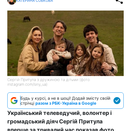
КАТЕРИНА СОБКОВА
Сергій Притула з дружиною та дітьми (фото:
instagram.com/siriy_ua)
Будь у курсі, а не в шоці! Додай змісту своїй
стрічці
разом з РБК-Україна в Google
Український телеведучий, волонтер і
громадський діяч Сергій Притула
вперше за тривалий час показав фото