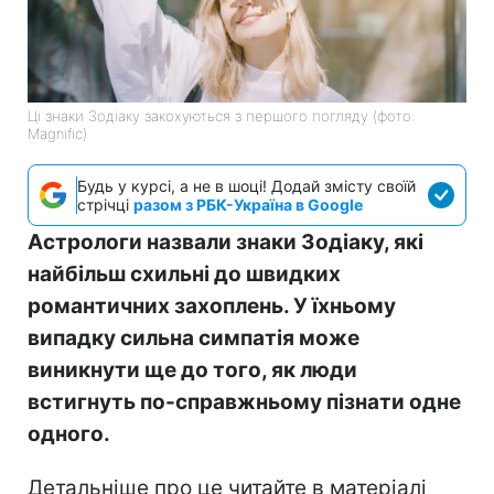
Ці знаки Зодіаку закохуються з першого погляду (фото:
Magnific)
Будь у курсі, а не в шоці! Додай змісту своїй
стрічці
разом з РБК-Україна в Google
Астрологи назвали знаки Зодіаку, які
найбільш схильні до швидких
романтичних захоплень. У їхньому
випадку сильна симпатія може
виникнути ще до того, як люди
встигнуть по-справжньому пізнати одне
одного.
Детальніше про це читайте в матеріалі