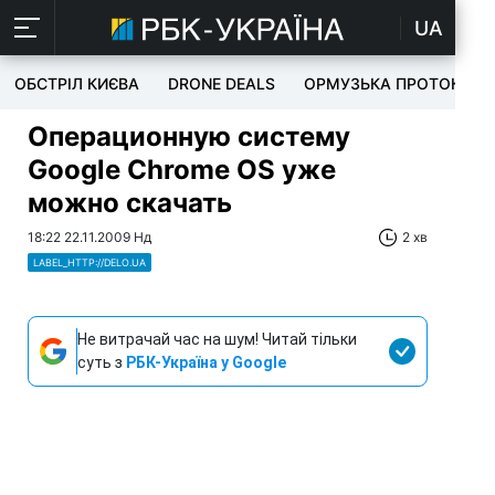
UA
ОБСТРІЛ КИЄВА
DRONE DEALS
ОРМУЗЬКА ПРОТОКА
Операционную систему
Google Chrome OS уже
можно скачать
18:22 22.11.2009 Нд
2 хв
LABEL_HTTP://DELO.UA
Не витрачай час на шум! Читай тільки
суть з
РБК-Україна у Google