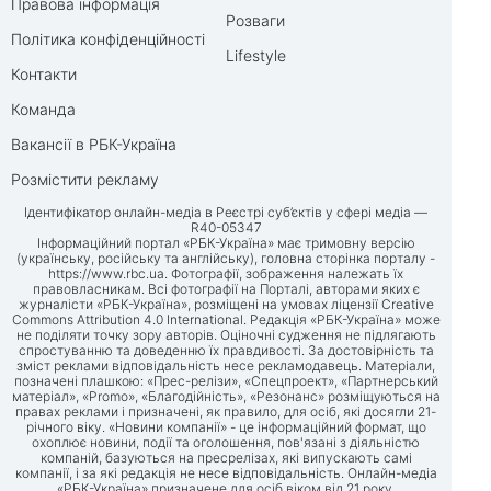
Правова інформація
Розваги
Політика конфіденційності
Lifestyle
Контакти
Команда
Вакансії в РБК-Україна
Розмістити рекламу
Ідентифікатор онлайн-медіа в Реєстрі суб’єктів у сфері медіа —
R40-05347
Інформаційний портал «РБК-Україна» має тримовну версію
(українську, російську та англійську), головна сторінка порталу -
https://www.rbc.ua
. Фотографії, зображення належать їх
правовласникам. Всі фотографії на Порталі, авторами яких є
журналісти «РБК-Україна», розміщені на умовах ліцензії Creative
Commons Attribution 4.0 International. Редакція «РБК-Україна» може
не поділяти точку зору авторів. Оціночні судження не підлягають
спростуванню та доведенню їх правдивості. За достовірність та
зміст реклами відповідальність несе рекламодавець. Матеріали,
позначені плашкою: «Прес-релізи», «Спецпроект», «Партнерський
матеріал», «Promo», «Благодійність», «Резонанс» розміщуються на
правах реклами і призначені, як правило, для осіб, які досягли 21-
річного віку. «Новини компанії» - це інформаційний формат, що
охоплює новини, події та оголошення, пов'язані з діяльністю
компаній, базуються на пресрелізах, які випускають самі
компанії, і за які редакція не несе відповідальність. Онлайн-медіа
«РБК-Україна» призначене для осіб віком від 21 року.