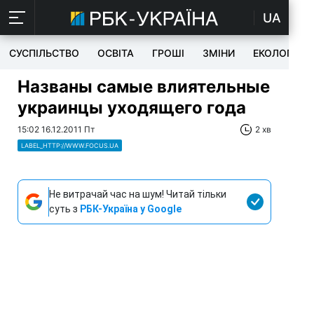
UA
СУСПІЛЬСТВО
ОСВІТА
ГРОШІ
ЗМІНИ
ЕКОЛОГІЯ
Названы самые влиятельные
украинцы уходящего года
15:02 16.12.2011 Пт
2 хв
LABEL_HTTP://WWW.FOCUS.UA
Не витрачай час на шум! Читай тільки
суть з
РБК-Україна у Google