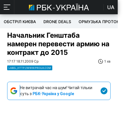
UA
ОБСТРІЛ КИЄВА
DRONE DEALS
ОРМУЗЬКА ПРОТОКА
Начальник Генштаба
намерен перевести армию на
контракт до 2015
17:17 18.11.2009 Ср
1 хв
LABEL_HTTP://WWW.PROUA.COM
Не витрачай час на шум! Читай тільки
суть з
РБК-Україна у Google