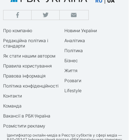
RU
|
UA
Про компанію
Новини України
Редакційна політика і
Аналітика
стандарти
Політика
Як стати нашим автором
Бізнес
Правила користування
Життя
Правова інформація
Розваги
Політика конфіденційності
Lifestyle
Контакти
Команда
Вакансії в РБК-Україна
Розмістити рекламу
Ідентифікатор онлайн-медіа в Реєстрі суб’єктів у сфері медіа —
R40-05347 Інформаційний портал «РБК-Україна» має тримовну