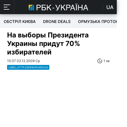
UA
ОБСТРІЛ КИЄВА
DRONE DEALS
ОРМУЗЬКА ПРОТОКА
На выборы Президента
Украины придут 70%
избирателей
15:37 02.12.2009 Ср
1 хв
LABEL_HTTP://WWW.PK.KIEV.UA