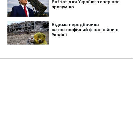
Головна
»
Бізнес
»
Економіка
Експорт зерна з України може
скоротитися на 53% через атаки
РФ на порти, - Bloomberg
09:55 08.08.2026 Сб
2 хв
Це загрожує найбільшому джерелу
експортних доходів країни