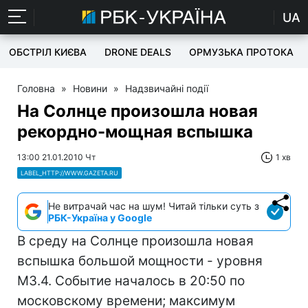
UA
ОБСТРІЛ КИЄВА
DRONE DEALS
ОРМУЗЬКА ПРОТОКА
Головна
»
Новини
»
Надзвичайні події
На Солнце произошла новая
рекордно-мощная вспышка
13:00 21.01.2010 Чт
1 хв
LABEL_HTTP://WWW.GAZETA.RU
Не витрачай час на шум! Читай тільки суть з
РБК-Україна у Google
В среду на Солнце произошла новая
вспышка большой мощности - уровня
M3.4. Событие началось в 20:50 по
московскому времени; максимум