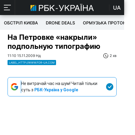
UA
ОБСТРІЛ КИЄВА
DRONE DEALS
ОРМУЗЬКА ПРОТОКА
На Петровке «накрыли»
подпольную типографию
11:10 15.11.2009 Нд
2 хв
LABEL_HTTP://WWW.FOR-UA.COM
Не витрачай час на шум! Читай тільки
суть з
РБК-Україна у Google