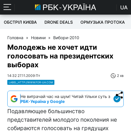
UA
ОБСТРІЛ КИЄВА
DRONE DEALS
ОРМУЗЬКА ПРОТОКА
Головна
»
Новини
»
Вибори-2010
Молодежь не хочет идти
голосовать на президентских
выборах
14:32 27.11.2009 Пт
2 хв
LABEL_HTTP://WWW.FOR-UA.COM
Не витрачай час на шум! Читай тільки суть з
РБК-Україна у Google
Подавляющее большинство
представителей молодого поколения не
собираются голосовать на грядущих