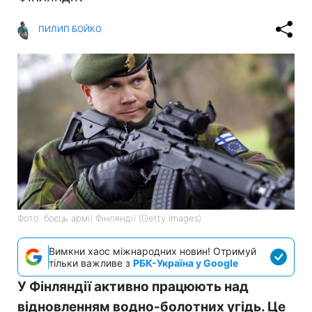
ПИЛИП БОЙКО
Фото: боєць армії Фінляндії (Getty Images)
Вимкни хаос міжнародних новин! Отримуй
тільки важливе з
РБК-Україна у Google
У Фінляндії активно працюють над
відновленням водно-болотних угідь. Це