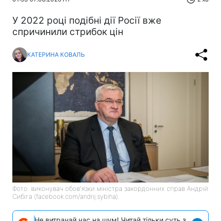
У 2022 році подібні дії Росії вже
спричинили стрибок цін
КАТЕРИНА КОВАЛЬ
Фото: виконувач обов'язки міністра закордонних справ Андрій
Сибіга (facebook.com/andrij.sybiha)
Не витрачай час на шум! Читай тільки суть з