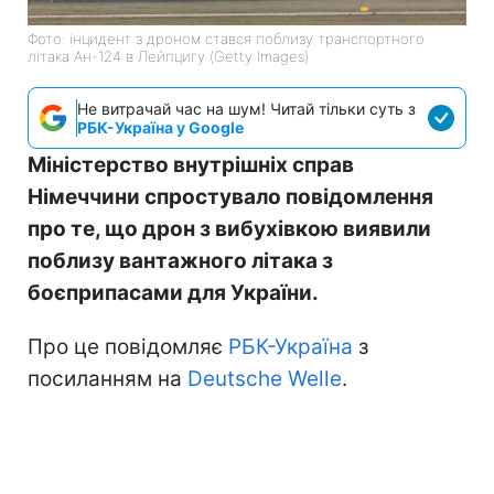
Фото: інцидент з дроном стався поблизу транспортного
літака Ан-124 в Лейпцигу (Getty Images)
Не витрачай час на шум! Читай тільки суть з
РБК-Україна у Google
Міністерство внутрішніх справ
Німеччини спростувало повідомлення
про те, що дрон з вибухівкою виявили
поблизу вантажного літака з
боєприпасами для України.
Про це повідомляє
РБК-Україна
з
посиланням на
Deutsche Welle
.