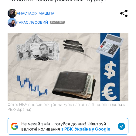
АНАСТАСІЯ МАЦЕПА
ТАРАС ЛЄСОВИЙ
ЕКСПЕРТ
Фото: НБУ оновив офіційний курс валют на 10 серпня (колаж
РБК-Україна)
Не чекай змін - готуйся до них! Фільтруй
валютні коливання
з РБК-Україна у Google