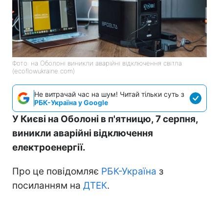
Фото: на Оболоні виникли аварійні відключення світла
(ecoflowukraine com)
Не витрачай час на шум! Читай тільки суть з
РБК-Україна у Google
У Києві на Оболоні в п'ятницю, 7 серпня,
виникли аварійні відключення
електроенергії.
Про це повідомляє
РБК-Україна
з
посиланням на
ДТЕК
.