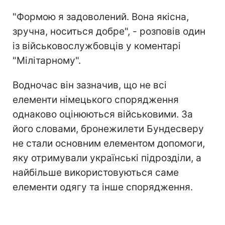
"Формою я задоволений. Вона якісна,
зручна, носиться добре", - розповів один
із військовослужбовців у коментарі
"Мілітарному".
Водночас він зазначив, що не всі
елементи німецького спорядження
однаково оцінюються військовими. За
його словами, бронежилети Бундесверу
не стали основним елементом допомоги,
яку отримували українські підрозділи, а
найбільше використовуються саме
елементи одягу та інше спорядження.