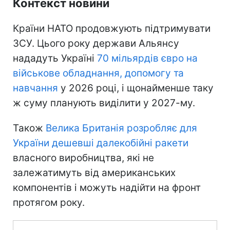
Контекст новини
Країни НАТО продовжують підтримувати
ЗСУ. Цього року держави Альянсу
нададуть Україні
70 мільярдів євро на
військове обладнання, допомогу та
навчання
у 2026 році, і щонайменше таку
ж суму планують виділити у 2027-му.
Також
Велика Британія розробляє для
України дешевші далекобійні ракети
власного виробництва, які не
залежатимуть від американських
компонентів і можуть надійти на фронт
протягом року.