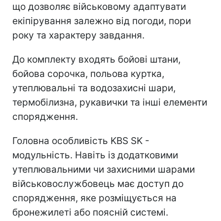
що дозволяє військовому адаптувати
екіпірування залежно від погоди, пори
року та характеру завдання.
До комплекту входять бойові штани,
бойова сорочка, польова куртка,
утеплювальні та водозахисні шари,
термобілизна, рукавички та інші елементи
спорядження.
Головна особливість KBS SK -
модульність. Навіть із додатковими
утеплювальними чи захисними шарами
військовослужбовець має доступ до
спорядження, яке розміщується на
бронежилеті або поясній системі.