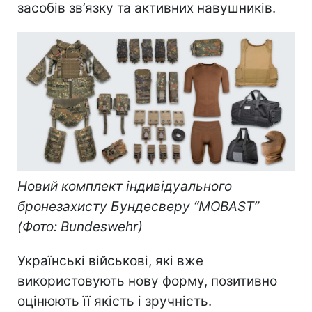
засобів зв’язку та активних навушників.
Новий комплект індивідуального
бронезахисту Бундесверу “MOBAST”
(Фото: Bundeswehr)
Українські військові, які вже
використовують нову форму, позитивно
оцінюють її якість і зручність.