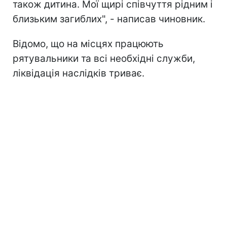
також дитина. Мої щирі співчуття рідним і
близьким загиблих", - написав чиновник.
Відомо, що на місцях працюють
рятувальники та всі необхідні служби,
ліквідація наслідків триває.