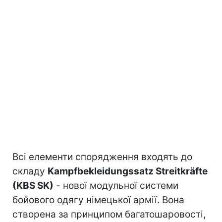
Всі елементи спорядження входять до
складу
Kampfbekleidungssatz Streitkräfte
(KBS SK)
- нової модульної системи
бойового одягу німецької армії. Вона
створена за принципом багатошаровості,