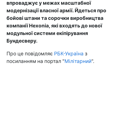
впроваджує у межах масштабної
модернізації власної армії. Йдеться про
бойові штани та сорочки виробництва
компанії Hexonia, які входять до нової
модульної системи екіпірування
Бундесверу.
Про це повідомляє
РБК-Україна
з
посиланням на портал "
Мілітарний
".