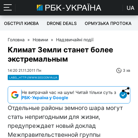
UA
ОБСТРІЛ КИЄВА
DRONE DEALS
ОРМУЗЬКА ПРОТОКА
Головна
»
Новини
»
Надзвичайні події
Климат Земли станет более
экстремальным
14:20 21.11.2011 Пн
3 хв
LABEL_HTTP://WWW.SEGODNYA.UA
Не витрачай час на шум! Читай тільки суть з
РБК-Україна у Google
Отдельные районы земного шара могут
стать непригодными для жизни,
предупреждает новый доклад
Межправительственной группы