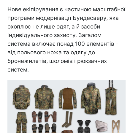
Нове екіпірування є частиною масштабної
програми модернізації Бундесверу, яка
охоплює не лише одяг, а й засоби
індивідуального захисту. Загалом
система включає понад 100 елементів -
від польового ножа та одягу до
бронежилетів, шоломів і рюкзачних
систем.