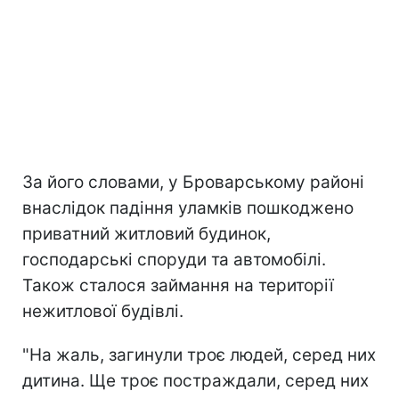
За його словами, у Броварському районі
внаслідок падіння уламків пошкоджено
приватний житловий будинок,
господарські споруди та автомобілі.
Також сталося займання на території
нежитлової будівлі.
"На жаль, загинули троє людей, серед них
дитина. Ще троє постраждали, серед них