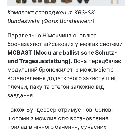
Комплект спорядження KBS-SK
Bundeswehr (Фото: Bundeswehr)
Паралельно Німеччина оновлює
бронезахист військових у межах системи
MOBAST (Modulare ballistische Schutz-
und Trageausstattung)
. Вона передбачає
модульний бронежилет із можливістю
встановлення додаткового захисту шиї,
плечей, паху та стегон залежно від
завдання.
Також Бундесвер отримує нові бойові
шоломи з можливістю встановлення
приладів нічного бачення, сучасних