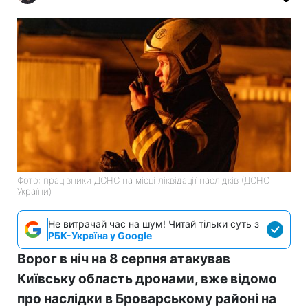
Фото: працівники ДСНС на місці ліквідації наслідків (ДСНС
України)
Не витрачай час на шум! Читай тільки суть з
РБК-Україна у Google
Ворог в ніч на 8 серпня атакував
Київську область дронами, вже відомо
про наслідки в Броварському районі на