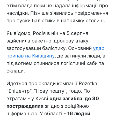
втім влада поки не надала інформації про
наслідки. Пізніше з'явились повідомлення
про пуски балістики в напрямку столиці.
Як відомо, Росія в ніч на 5 серпня
здійснила ракетно-дронову атаку,
застосувавши балістику. Основний
удар
припав на Київщину
, де загинули люди, а
під вогнем опинилися логістичні хаби та
склади.
Йдеться про склади компанії Rozetka,
"Епіцентр", "Нову пошту", тощо. По
втратам - у Києві
одна загибла, до 30
постраждалих
згідно з офіційною
інформацією. У області -
16 людей