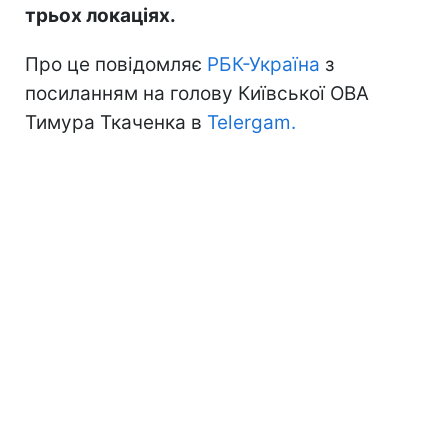
трьох локаціях.
Про це повідомляє
РБК-Україна
з
посиланням на голову Київської ОВА
Тимура Ткаченка в
Telergam.