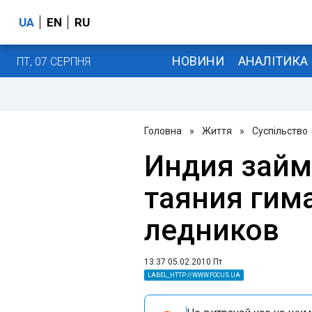
UA
EN
RU
НОВИНИ
АНАЛІТИКА
ПТ, 07 СЕРПНЯ
Головна
»
Життя
»
Суспільство
Индия займ
таяния гим
ледников
13:37 05.02.2010 Пт
LABEL_HTTP://WWW.FOCUS.UA