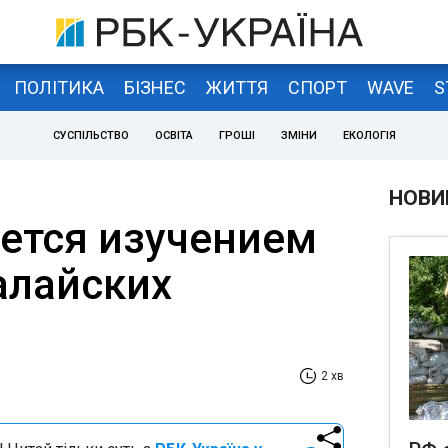
ПОЛІТИКА
БІЗНЕС
ЖИТТЯ
СПОРТ
WAVE
S
СУСПІЛЬСТВО
ОСВІТА
ГРОШІ
ЗМІНИ
ЕКОЛОГІЯ
НОВИ
ется изучением
алайских
2 хв