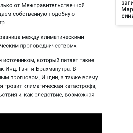
заг
олько от Межправительственной
Мар
здаем собственную подобную
син
тр.
 разница между климатическими
ческим проповедничеством».
 источником, который питает такие
к Инд, Ганг и Брахмапутра. В
ным прогнозом, Индии, а также всему
я грозит климатическая катастрофа,
ьствия и, как следствие, возможная