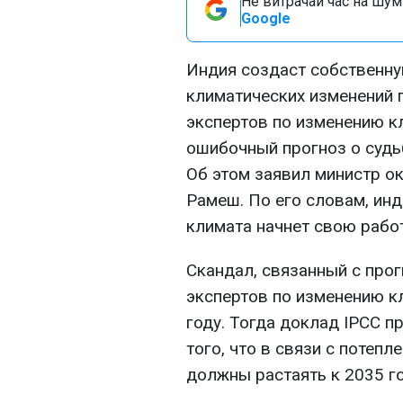
Не витрачай час на шум!
Google
Индия создаст собственн
климатических изменений п
экспертов по изменению к
ошибочный прогноз о судь
Об этом заявил министр 
Рамеш. По его словам, инд
климата начнет свою работ
Скандал, связанный с про
экспертов по изменению к
году. Тогда доклад IPCC 
того, что в связи с потеп
должны растаять к 2035 го