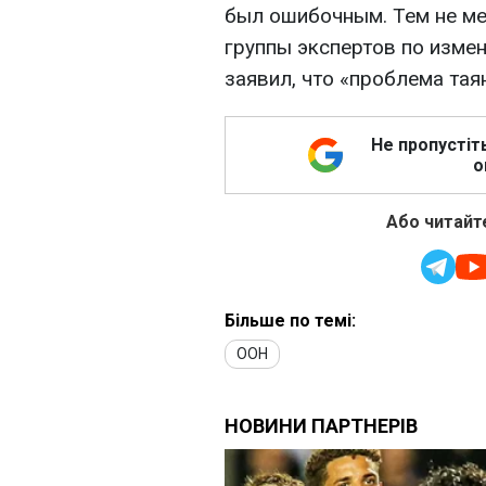
был ошибочным. Тем не м
группы экспертов по изме
заявил, что «проблема тая
Не пропустіт
о
Або читайте
Більше по темі:
ООН