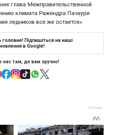
енее глава Межправительственной
нению климата Ражендра Пачаури
ния ледников все же остается».
ь головне! Підпишіться на наші
новлення в Google!
 нас там, де вам зручно!