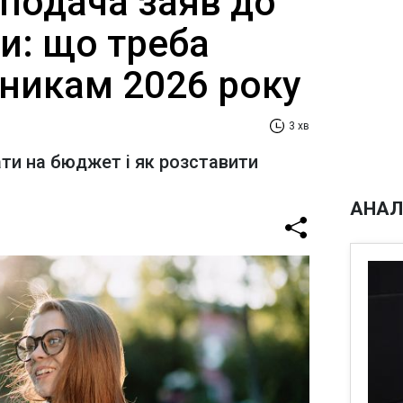
 подача заяв до
и: що треба
пникам 2026 року
3 хв
ти на бюджет і як розставити
АНАЛ