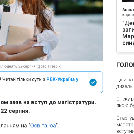
Анаст
корес
"Де
заг
Мар
син
ГОЛО
юднять 29 серпня (фото: Freepik)
 Читай тільки суть з
РБК-Україна у
Ціни на
дизель 
Спеку р
ом заяв на вступ до магістратури.
якою бу
 22 серпня.
Стартув
магістр
иланням на "
Освіта.юа
".
вступн