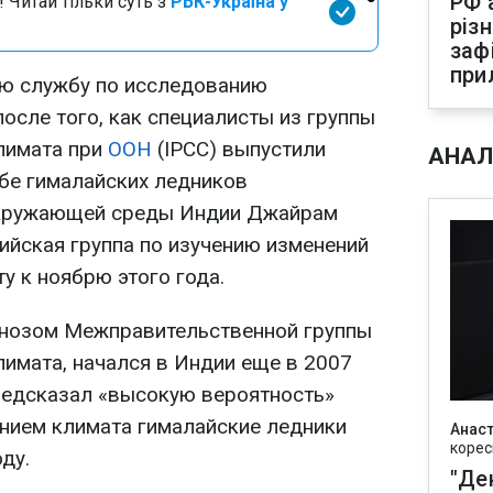
РФ 
 Читай тільки суть з
РБК-Україна у
різ
заф
при
ую службу по исследованию
осле того, как специалисты из группы
лимата при
ООН
(IPCC) выпустили
АНАЛ
бе гималайских ледников
окружающей среды Индии Джайрам
ийская группа по изучению изменений
у к ноябрю этого года.
гнозом Межправительственной группы
лимата, начался в Индии еще в 2007
предсказал «высокую вероятность»
лением климата гималайские ледники
Анаст
корес
ду.
"Де