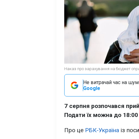
Наказ про зарахування на бюджет оприл
Не витрачай час на шум!
Google
7 серпня розпочався прий
Подати їх можна до 18:00
Про це
РБК-Україна
із пос