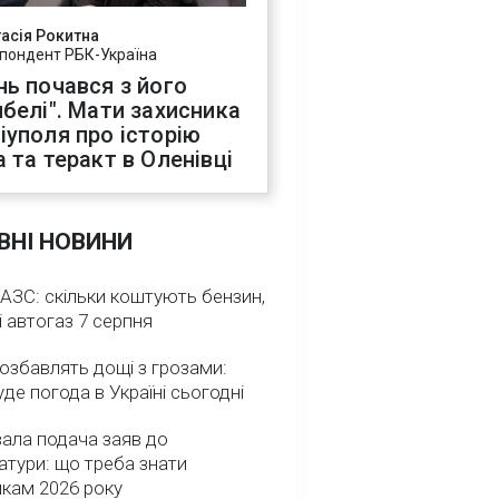
асія Рокитна
пондент РБК-Україна
нь почався з його
ибелі". Мати захисника
іуполя про історію
а та теракт в Оленівці
ВНІ НОВИНИ
 АЗС: скільки коштують бензин,
і автогаз 7 серпня
озбавлять дощі з грозами:
де погода в Україні сьогодні
ала подача заяв до
атури: що треба знати
икам 2026 року