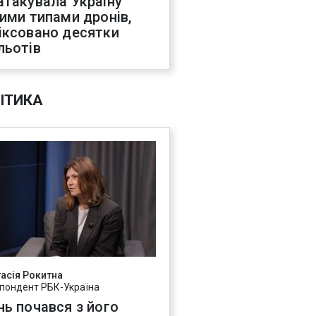
атакувала Україну
ними типами дронів,
іксовано десятки
льотів
ІТИКА
асія Рокитна
пондент РБК-Україна
нь почався з його