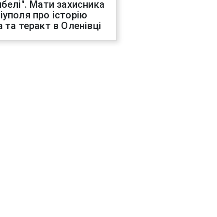
ибелі". Мати захисника
іуполя про історію
а та теракт в Оленівці