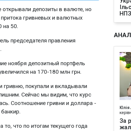
Укр
Іль
е открывали депозиты в валюте, но
НПЗ
 притока гривневых и валютных
 на 50.
АНАЛ
ель председателя правления
.
ние ноября депозитный портфель
величился на 170-180 млн грн.
и гривню, покупали и вкладывали
лишним. Сейчас мы видим, что курс
ась. Соотношение гривни и доллара -
Юлія
 банкир.
керів
За р
 то, что по итогам текущего года
жал