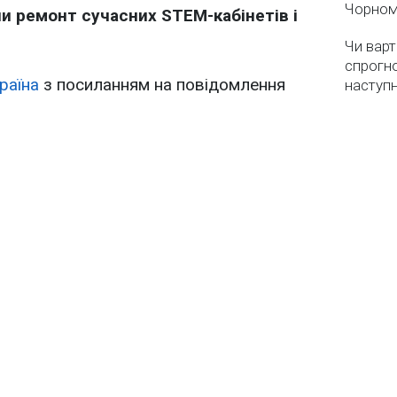
Чорном
ли ремонт сучасних STEM-кабінетів і
Чи варт
спрогно
раїна
з посиланням на повідомлення
наступ