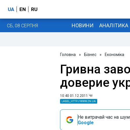
UA
EN
RU
НОВИНИ
АНАЛІТИКА
СБ, 08 СЕРПНЯ
Головна
»
Бізнес
»
Економіка
Гривна зав
доверие ук
10:40 01.12.2011 Чт
LABEL_HTTP://WWW.ZN.UA
Не витрачай час на шум!
Google