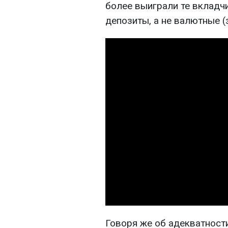
более выиграли те вкладч
депозиты, а не валютные (з
Говоря же об адекватност