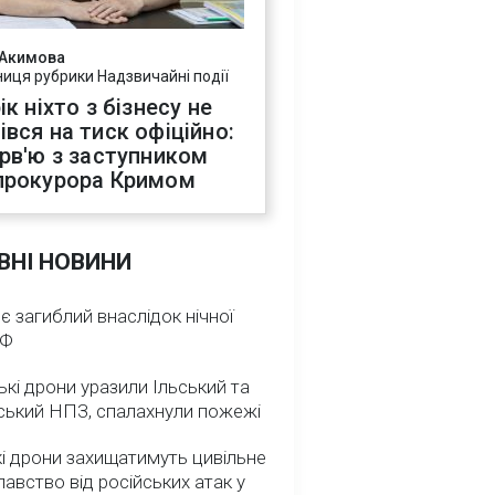
 Акимова
ниця рубрики Надзвичайні події
ік ніхто з бізнесу не
івся на тиск офіційно:
ерв'ю з заступником
прокурора Кримом
ВНІ НОВИНИ
 є загиблий внаслідок нічної
РФ
ькі дрони уразили Ільський та
ський НПЗ, спалахнули пожежі
і дрони захищатимуть цивільне
авство від російських атак у