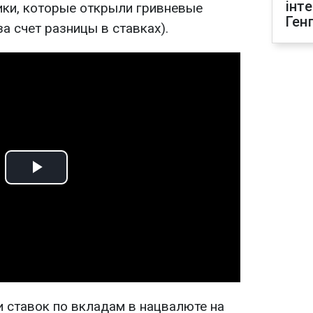
інт
ики, которые открыли гривневые
Ген
а счет разницы в ставках).
Play
Video
и ставок по вкладам в нацвалюте на