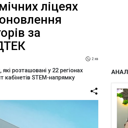
мічних ліцеях
 оновлення
орів за
ТЕК​‌
2 хв
, які розташовані у 22 регіонах
АНАЛ
нт кабінетів STEM-напрямку