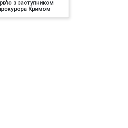
ерв'ю з заступником
прокурора Кримом