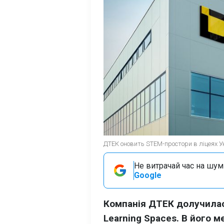
ДТЕК оновить STEM-простори в ліцеях Ук
Не витрачай час на шум!
Google
Компанія ДТЕК долучилас
Learning Spaces. В його м