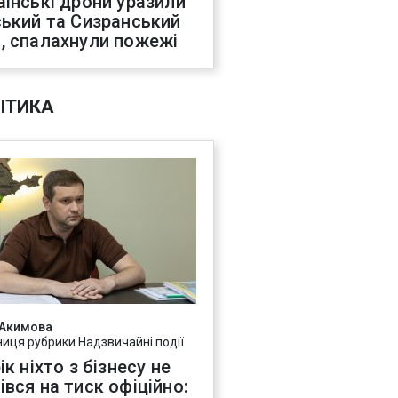
аїнські дрони уразили
ський та Сизранський
, спалахнули пожежі
ІТИКА
 Акимова
ниця рубрики Надзвичайні події
ік ніхто з бізнесу не
івся на тиск офіційно: