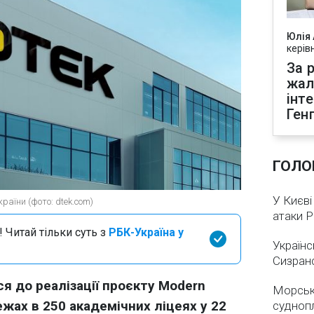
Юлія
керів
За р
жал
інт
Ген
ГОЛО
У Києві
раїни (фото: dtek.com)
атаки 
 Читай тільки суть з
РБК-Україна у
Українс
Сизран
я до реалізації проєкту Modern
Морськ
ежах в 250 академічних ліцеях у 22
суднопл