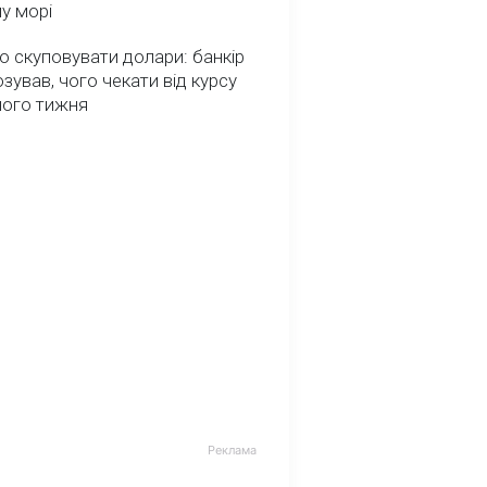
у морі
о скуповувати долари: банкір
зував, чого чекати від курсу
ного тижня