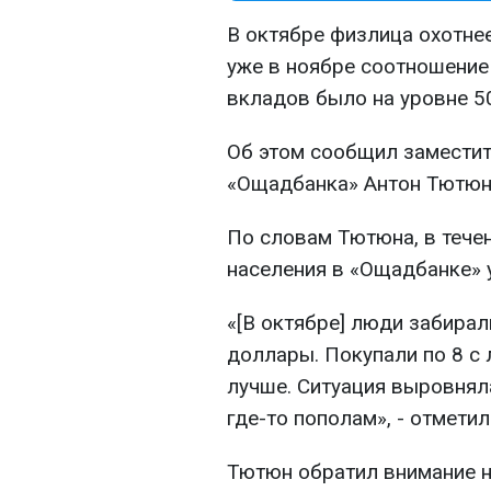
В октябре физлица охотне
уже в ноябре соотношение
вкладов было на уровне 50
Об этом сообщил заместит
«Ощадбанка» Антон Тютюн
По словам Тютюна, в тече
населения в «Ощадбанке» у
«[В октябре] люди забирал
доллары. Покупали по 8 с 
лучше. Ситуация выровнял
где-то пополам», - отметил
Тютюн обратил внимание на