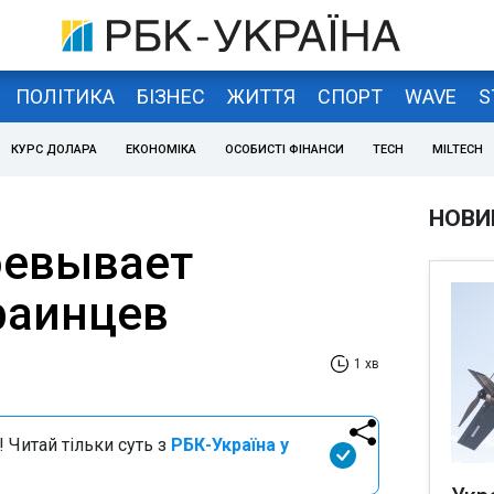
ПОЛІТИКА
БІЗНЕС
ЖИТТЯ
СПОРТ
WAVE
S
КУРС ДОЛАРА
ЕКОНОМІКА
ОСОБИСТІ ФІНАНСИ
TECH
MILTECH
НОВИ
оевывает
раинцев
1 хв
 Читай тільки суть з
РБК-Україна у