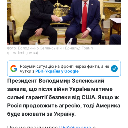
Фото: Володимир Зеленський і Дональд Трамп
(president.gov.ua)
Розумій ситуацію на фронті через факти, а не
чутки з
РБК-Україна у Google
Президент Володимир Зеленський
заявив, що після війни Україна матиме
сильні гарантії безпеки від США. Якщо ж
Росія продовжить агресію, тоді Америка
буде воювати за Україну.
Про це повідомляє
РБК-Україна
з