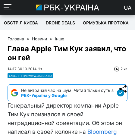
UA
ОБСТРІЛ КИЄВА
DRONE DEALS
ОРМУЗЬКА ПРОТОКА
Головна
»
Новини
»
Інше
Глава Apple Тим Кук заявил, что
он гей
14:17 30.10.2014 Чт
2 хв
LABEL_HTTP://WWW.GAZETA.RU
Не витрачай час на шум! Читай тільки суть з
РБК-Україна у Google
Генеральный директор компании Apple
Тим Кук признался в своей
нетрадиционной ориентации. Об этом он
написал в своей колонке на
Bloomberg