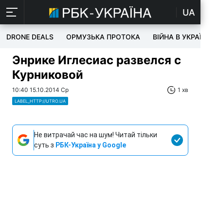
UA
DRONE DEALS
ОРМУЗЬКА ПРОТОКА
ВІЙНА В УКРАЇНІ
Энрике Иглесиас развелся с
Курниковой
10:40 15.10.2014 Ср
1 хв
LABEL_HTTP://UTRO.UA
Не витрачай час на шум! Читай тільки
суть з
РБК-Україна у Google