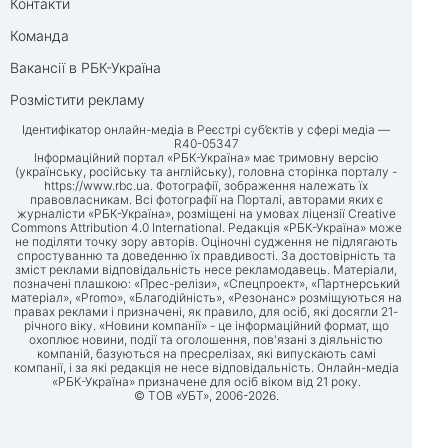
Контакти
Команда
Вакансії в РБК-Україна
Розмістити рекламу
Ідентифікатор онлайн-медіа в Реєстрі суб’єктів у сфері медіа —
R40-05347
Інформаційний портал «РБК-Україна» має тримовну версію
(українську, російську та англійську), головна сторінка порталу -
https://www.rbc.ua
. Фотографії, зображення належать їх
правовласникам. Всі фотографії на Порталі, авторами яких є
журналісти «РБК-Україна», розміщені на умовах ліцензії Creative
Commons Attribution 4.0 International. Редакція «РБК-Україна» може
не поділяти точку зору авторів. Оціночні судження не підлягають
спростуванню та доведенню їх правдивості. За достовірність та
зміст реклами відповідальність несе рекламодавець. Матеріали,
позначені плашкою: «Прес-релізи», «Спецпроект», «Партнерський
матеріал», «Promo», «Благодійність», «Резонанс» розміщуються на
правах реклами і призначені, як правило, для осіб, які досягли 21-
річного віку. «Новини компанії» - це інформаційний формат, що
охоплює новини, події та оголошення, пов'язані з діяльністю
компаній, базуються на пресрелізах, які випускають самі
компанії, і за які редакція не несе відповідальність. Онлайн-медіа
«РБК-Україна» призначене для осіб віком від 21 року.
© ТОВ «УБТ», 2006-2026.