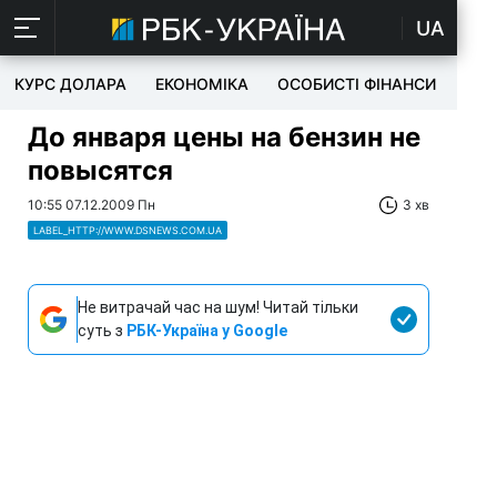
UA
КУРС ДОЛАРА
ЕКОНОМІКА
ОСОБИСТІ ФІНАНСИ
TEC
До января цены на бензин не
повысятся
10:55 07.12.2009 Пн
3 хв
LABEL_HTTP://WWW.DSNEWS.COM.UA
Не витрачай час на шум! Читай тільки
суть з
РБК-Україна у Google