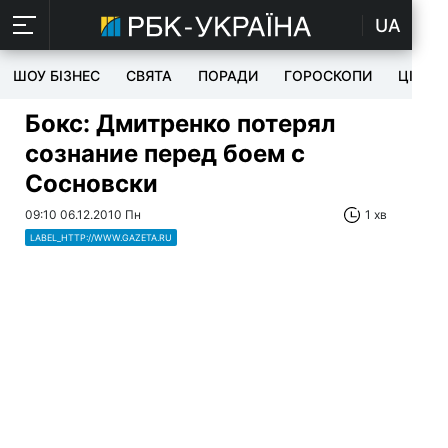
UA
ШОУ БІЗНЕС
СВЯТА
ПОРАДИ
ГОРОСКОПИ
ЦІКАВ
Бокс: Дмитренко потерял
сознание перед боем с
Сосновски
09:10 06.12.2010 Пн
1 хв
LABEL_HTTP://WWW.GAZETA.RU