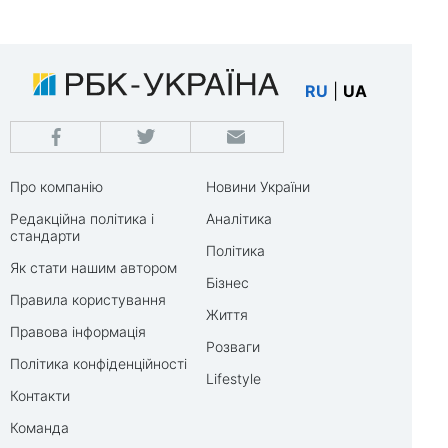
RU
|
UA
Про компанію
Новини України
Редакційна політика і
Аналітика
стандарти
Політика
Як стати нашим автором
Бізнес
Правила користування
Життя
Правова інформація
Розваги
Політика конфіденційності
Lifestyle
Контакти
Команда