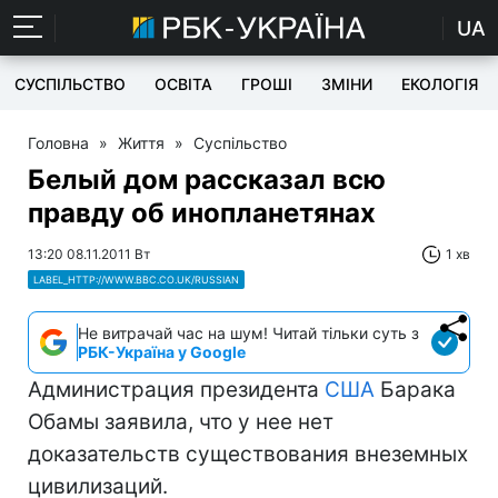
UA
СУСПІЛЬСТВО
ОСВІТА
ГРОШІ
ЗМІНИ
ЕКОЛОГІЯ
Головна
»
Життя
»
Суспільство
Белый дом рассказал всю
правду об инопланетянах
13:20 08.11.2011 Вт
1 хв
LABEL_HTTP://WWW.BBC.CO.UK/RUSSIAN
Не витрачай час на шум! Читай тільки суть з
РБК-Україна у Google
Администрация президента
США
Барака
Обамы заявила, что у нее нет
доказательств существования внеземных
цивилизаций.