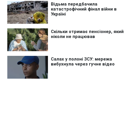
Головна
»
Життя
»
Суспільство
Зеленський на четвертому місці
за довірою українців: