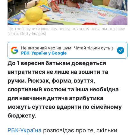
Що треба купити школяру перед початком навчального року
(фото: Getty Images)
Не витрачай час на шум! Читай тільки суть з
РБК-Україна у Google
До 1 вересня батькам доведеться
витратитися не лише на зошити та
ручки. Рюкзак, форма, взуття,
спортивний костюм та інша необхідна
для навчання дитяча атрибутика
можуть суттєво вдарити по сімейному
бюджету.
РБК-Україна
розповідає про те, скільки