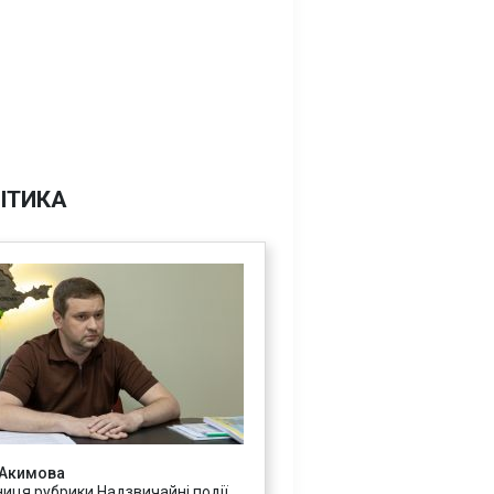
ІТИКА
 Акимова
ниця рубрики Надзвичайні події