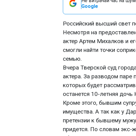
Не витрачай час на шум!
Google
Российский высший свет п
Несмотря на предоставлен
актер Артем Михалков и ег
смогли найти точки соприк
семью.
Вчера Тверской суд город
актера. За разводом паре 
которых будет рассматрива
останется 10-летняя дочь 
Кроме этого, бывшим супр
имущества. А так как у Д
претензии к бывшему мужу
придется. По словам экс-