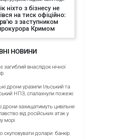
ік ніхто з бізнесу не
івся на тиск офіційно:
ерв'ю з заступником
прокурора Кримом
ВНІ НОВИНИ
 є загиблий внаслідок нічної
РФ
ькі дрони уразили Ільський та
ський НПЗ, спалахнули пожежі
і дрони захищатимуть цивільне
авство від російських атак у
у морі
о скуповувати долари: банкір