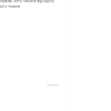
зував, чого чекати від курсу
ного тижня