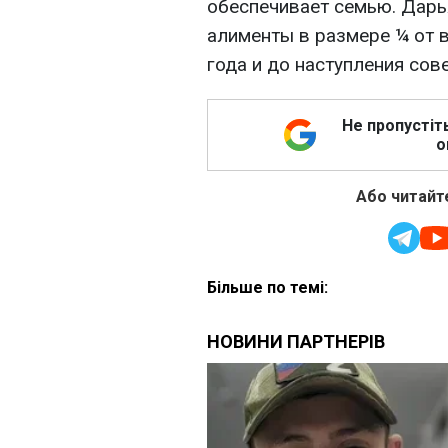
обеспечивает семью. Дарь
алименты в размере ¼ от в
года и до наступления сов
Не пропустіт
о
Або читайте
Більше по темі: