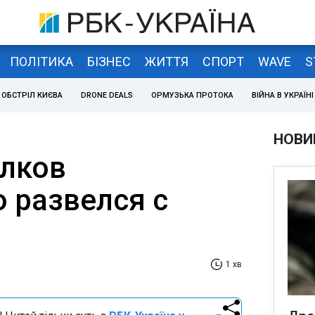
ПОЛІТИКА
БІЗНЕС
ЖИТТЯ
СПОРТ
WAVE
S
ОБСТРІЛ КИЄВА
DRONE DEALS
ОРМУЗЬКА ПРОТОКА
ВІЙНА В УКРАЇНІ
НОВИ
лков
 развелся с
1 хв