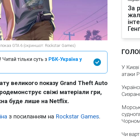
За р
жал
інт
Ген
 показ GTA 6 (скриншот: Rockstar Games)
ГОЛО
 Читай тільки суть з
РБК-Україна у
У Києві
атаки 
ату великого показу Grand Theft Auto
Українс
продемонструє свіжі матеріали гри,
Сизран
а буде лише на Netflix.
Морськ
суднопл
їна
з посиланням на
Rockstar Games
.
Чорном
Чи варт