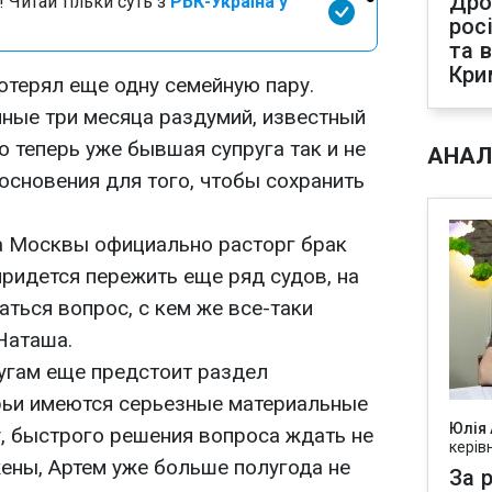
Дро
 Читай тільки суть з
РБК-Україна у
рос
та 
Кри
отерял еще одну семейную пару.
ные три месяца раздумий, известный
о теперь уже бывшая супруга так и не
АНАЛ
основения для того, чтобы сохранить
а Москвы официально расторг брак
придется пережить еще ряд судов, на
ться вопрос, с кем же все-таки
Наташа.
угам еще предстоит раздел
арьи имеются серьезные материальные
Юлія
, быстрого решения вопроса ждать не
керів
жены, Артем уже больше полугода не
За р