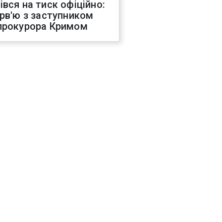
івся на тиск офіційно:
ерв'ю з заступником
прокурора Кримом