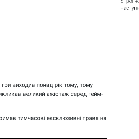
спрогно
наступ
 гри виходив понад рік тому, тому
икликав великий ажіотаж серед гейм-
римав тимчасові ексклюзивні права на