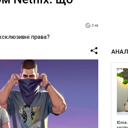
3 хв
ксклюзивні права?
АНАЛ
Юлія
керів