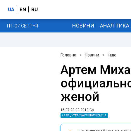
UA
EN
RU
НОВИНИ
АНАЛІТИКА
ПТ, 07 СЕРПНЯ
Головна
»
Новини
»
Інше
Артем Миха
официально
женой
15:07 20.03.2013 Ср
LABEL_HTTP://WWW.STORY.COM.UA