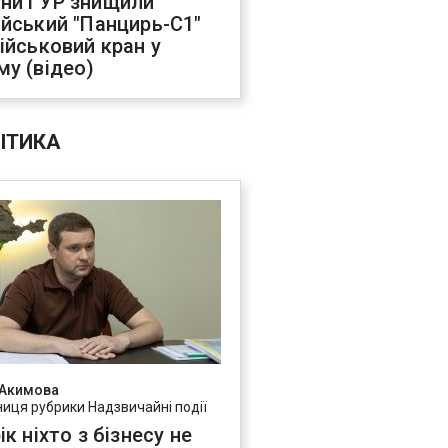
ни ГУР знищили
ійський "Панцирь-С1"
військовий кран у
му (відео)
ІТИКА
 Акимова
ниця рубрики Надзвичайні події
ік ніхто з бізнесу не