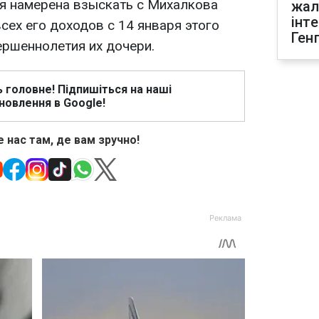
я намерена взыскать с Михалкова
жал
інт
сех его доходов с 14 января этого
Ген
ершеннолетия их дочери.
ь головне! Підпишіться на наші
новлення в Google!
 нас там, де вам зручно!