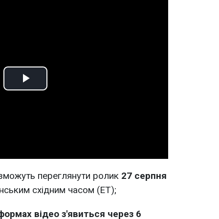
Play
Video
x зможуть переглянути ролик
27 серпня
нським східним часом (ET);
формах відео з'явиться через 6