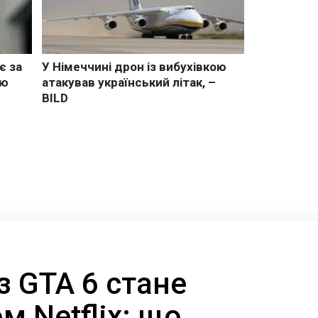
з GTA 6 стане
 Netflix: що