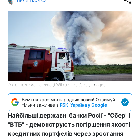
ПИЛИП БОЙКО
Фото: пожежа на складі Wildberries (Getty Images)
Вимкни хаос міжнародних новин! Отримуй
тільки важливе з
РБК-Україна у Google
Найбільші державні банки Росії - "Сбер" і
"ВТБ" - демонструють погіршення якості
кредитних портфелів через зростання