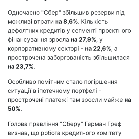
Одночасно "Сбер" збільшив резерви під
можливі втрати
на 8,6%
. Кількість
дефолтних кредитів у сегменті проєктного
фінансування зросла
на 27,9%
, у
корпоративному секторі -
на 22,6%
, а
прострочена заборгованість збільшилася
на 23,7%
.
Особливо помітним стало погіршення
ситуації в іпотечному портфелі -
прострочені платежі там зросли майже
на
50%
.
Голова правління "Сберу" Герман Греф
визнав, що робота кредитного комітету