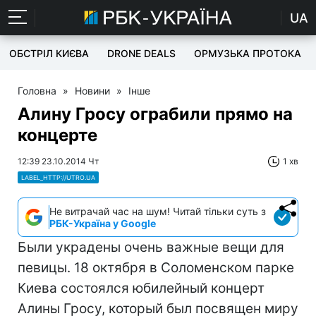
UA
ОБСТРІЛ КИЄВА
DRONE DEALS
ОРМУЗЬКА ПРОТОКА
Головна
»
Новини
»
Інше
Алину Гросу ограбили прямо на
концерте
12:39 23.10.2014 Чт
1 хв
LABEL_HTTP://UTRO.UA
Не витрачай час на шум! Читай тільки суть з
РБК-Україна у Google
Были украдены очень важные вещи для
певицы. 18 октября в Соломенском парке
Киева состоялся юбилейный концерт
Алины Гросу, который был посвящен миру