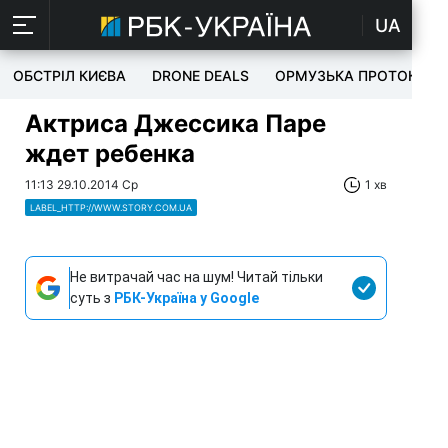
UA
ОБСТРІЛ КИЄВА
DRONE DEALS
ОРМУЗЬКА ПРОТОКА
Актриса Джессика Паре
ждет ребенка
11:13 29.10.2014 Ср
1 хв
LABEL_HTTP://WWW.STORY.COM.UA
Не витрачай час на шум! Читай тільки
суть з
РБК-Україна у Google