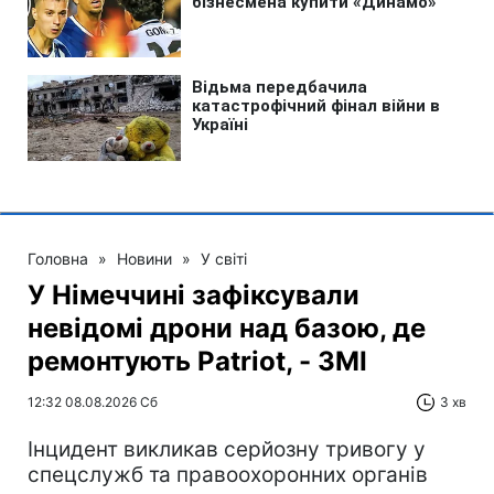
Головна
»
Новини
»
У світі
У Німеччині зафіксували
невідомі дрони над базою, де
ремонтують Patriot, - ЗМІ
12:32 08.08.2026 Сб
3 хв
Інцидент викликав серйозну тривогу у
спецслужб та правоохоронних органів