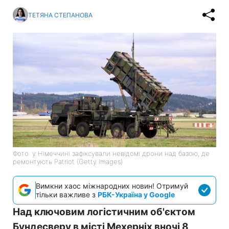
ТЕТЯНА СТЕПАНОВА
Фото: у Німеччині зафіксували невідомі дрони над базою, де
ремонтують Patriot (Getty Images)
Вимкни хаос міжнародних новин! Отримуй
тільки важливе з
РБК-Україна у Google
Над ключовим логістичним об'єктом
Бундесверу в місті Мехерніх вночі 8