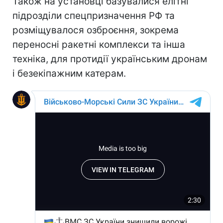
Також на установці базувалися елітні
підрозділи спецпризначення РФ та
розміщувалося озброєння, зокрема
переносні ракетні комплекси та інша
техніка, для протидії українським дронам
і безекіпажним катерам.