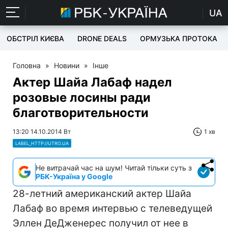
UA
ОБСТРІЛ КИЄВА
DRONE DEALS
ОРМУЗЬКА ПРОТОКА
Головна
»
Новини
»
Інше
Актер Шайа Лабаф надел
розовые лосины ради
благотворительности
13:20 14.10.2014 Вт
1 хв
LABEL_HTTP://UTRO.UA
Не витрачай час на шум! Читай тільки суть з
РБК-Україна у Google
28-летний американский актер Шайа
Лабаф во время интервью с телеведущей
Эллен ДеДженерес получил от нее в