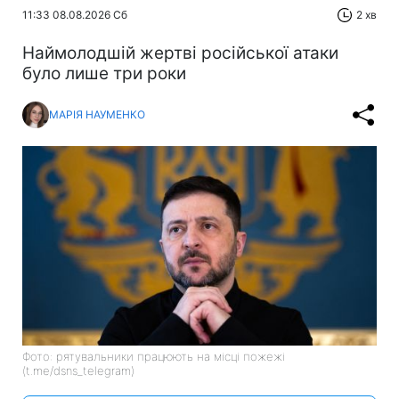
11:33 08.08.2026 Сб
2 хв
Наймолодшій жертві російської атаки
було лише три роки
МАРІЯ НАУМЕНКО
Фото: рятувальники працюють на місці пожежі
(t.me/dsns_telegram)