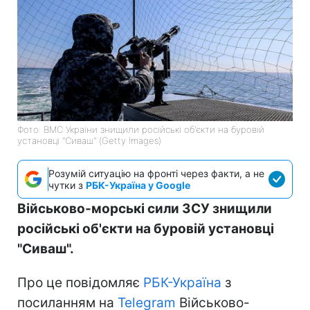
Фото: ВМС України знищили російські об'єкти на буровій
установці "Сиваш" (Getty Images)
Розумій ситуацію на фронті через факти, а не
чутки з
РБК-Україна у Google
Військово-морські сили ЗСУ знищили
російські об'єкти на буровій установці
"Сиваш".
Про це повідомляє
РБК-Україна
з
посиланням на
Telegram
Військово-