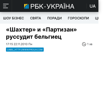
UA
ШОУ БІЗНЕС
СВЯТА
ПОРАДИ
ГОРОСКОПИ
ЦІКАВ
«Шахтер» и «Партизан»
руссудит бельгиец
17:15 22.11.2010 Пн
1 хв
LABEL_HTTP://WWW.PROUA.COM