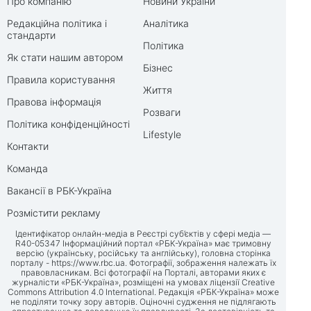
Про компанію
Новини України
Редакційна політика і
Аналітика
стандарти
Політика
Як стати нашим автором
Бізнес
Правила користування
Життя
Правова інформація
Розваги
Політика конфіденційності
Lifestyle
Контакти
Команда
Вакансії в РБК-Україна
Розмістити рекламу
Ідентифікатор онлайн-медіа в Реєстрі суб’єктів у сфері медіа —
R40-05347 Інформаційний портал «РБК-Україна» має тримовну
версію (українську, російську та англійську), головна сторінка
порталу -
https://www.rbc.ua
. Фотографії, зображення належать їх
правовласникам. Всі фотографії на Порталі, авторами яких є
журналісти «РБК-Україна», розміщені на умовах ліцензії Creative
Commons Attribution 4.0 International. Редакція «РБК-Україна» може
не поділяти точку зору авторів. Оціночні судження не підлягають