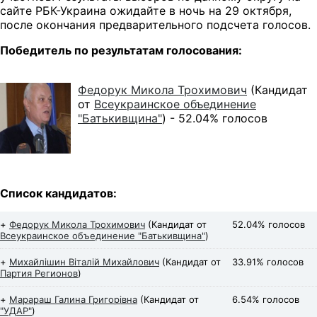
сайте РБК-Украина ожидайте в ночь на 29 октября,
после окончания предварительного подсчета голосов.
Победитель по результатам голосования:
Федорук Микола Трохимович
(Кандидат
от
Всеукраинское объединение
"Батькивщина"
) -
52.04% голосов
Список кандидатов:
+
Федорук Микола Трохимович
(Кандидат от
52.04% голосов
Всеукраинское объединение "Батькивщина"
)
+
Михайлішин Віталій Михайлович
(Кандидат от
33.91% голосов
Партия Регионов
)
+
Марараш Галина Григорівна
(Кандидат от
6.54% голосов
"УДАР"
)