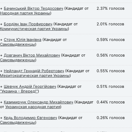
+
Бачинський Віктор Теодосович
(Кандидат от
2.37% голосов
Народная партия Украины
)
+
Бордіян Іван Порфирович
(Кандидат от
2.01% голосов
Коммунистическая партия Украины
)
+
Струк Юлія Іванівна
(Кандидат от
0.59% голосов
Самовыдвиженцы
)
+
Довганич Віктор Михайлович
(Кандидат от
0.56% голосов
Самовыдвиженцы
)
+
Нейландт Геннадій Робертович
(Кандидат от
0.55% голосов
Меритократическая партия Украины
)
+
Шевчук Андрій Георгійович
(Кандидат от
0.51% голосов
"Украина - Вперед!"
)
+
Казимирчук Олександр Михайлович
(Кандидат
0.44% голосов
от
Украинская народная партия
)
+
Кедь Володимир Євгенович
(Кандидат от
0.26% голосов
Самовыдвиженцы
)