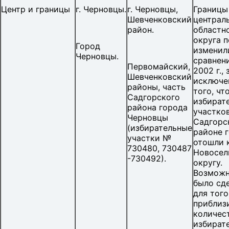
Центр и границы
г. Черновцы.
г. Черновцы,
Границы
Шевченковский
централ
район.
областн
округа п
Город
изменил
Черновцы.
сравнен
Первомайский,
2002 г., 
Шевченковский
исключе
районы, часть
того, чт
Садгорского
избират
района города
участков
Черновцы
Садгорс
(избирательные
районе 
участки №
отошли 
730480, 730487
Новосел
-730492).
округу.
Возможн
было сд
для того
приблиз
количес
избират