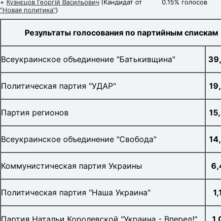
+
Кузнєцов Георгій Васильович
(Кандидат от
0.15% голосов
"Новая политика"
)
Результаты голосования по партийным спискам
Всеукраинское объединение "Батькивщина"
39
Политическая партия "УДАР"
19
Партия регионов
15
Всеукраинское объединение "Свобода"
14
Коммунистическая партия Украины
6
Политическая партия "Наша Украина"
1
Партия Натальи Королевской "Украина - Вперед!"
1