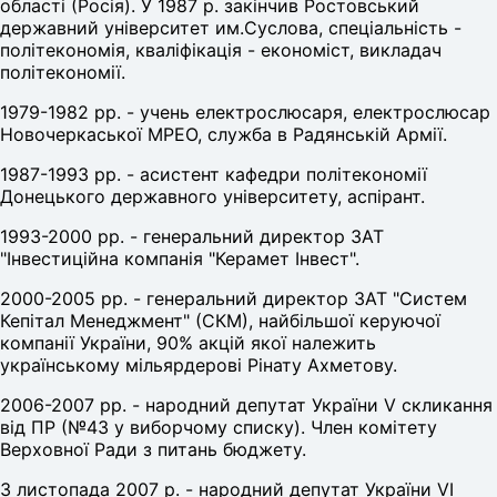
області (Росія). У 1987 р. закінчив Ростовський
державний університет им.Суслова, спеціальність -
політекономія, кваліфікація - економіст, викладач
політекономії.
1979-1982 рр. - учень електрослюсаря, електрослюсар
Новочеркаської МРЕО, служба в Радянській Армії.
1987-1993 рр. - асистент кафедри політекономії
Донецького державного університету, аспірант.
1993-2000 рр. - генеральний директор ЗАТ
"Інвестиційна компанія "Керамет Інвест".
2000-2005 рр. - генеральний директор ЗАТ "Систем
Кепітал Менеджмент" (СКМ), найбільшої керуючої
компанії України, 90% акцій якої належить
українському мільярдерові Рінату Ахметову.
2006-2007 рр. - народний депутат України V скликання
від ПР (№43 у виборчому списку). Член комітету
Верховної Ради з питань бюджету.
З листопада 2007 р. - народний депутат України VI