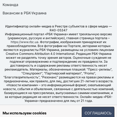
Команда
Вакансии в РБК-Украина
Идентификатор онлайн-медиа в Реестре субъектов в сфере медиа —
R40-05347
Информационный портал «РБК-Украина» имеет трехязычную версию
(украинскую, русскую и английскую), главная страница портала –
https://www.rbc.ua
. Фотографии, изображения принадлежат их
правообладателям. Все фотографии на Портале, авторами которых
являются журналисты РБК-Украина, размещены на условиях лицензии
Creative Commons Attribution 4.0 International. Редакция РБК-Украина
может не разделять точку зрения авторов. Оценочные суждения не
подлежат опровержению и подтверждению их правдивости. За
достоверность и содержание рекламы ответственность несет
рекламодатель. Материалы, обозначенные плашкой: "Пресс-релизы",
"Спецпроект", "Партнерский материал", "Promo",
"Благотворительность", "Резонанс" размещаются на правах рекламы и
предназначены, как правило, для лиц, достигших 21-летнего возраста.
«Новости компании» – это информационный формат, охватывающий
новости, события и объявления, связанные с деятельностью компаний,
базирующиеся на прессрелизах, выпускаемых самими компаниями, и
за которые редакция не несет ответственности. Онлайн-медиа «РБК-
Украина» предназначено для лиц от 21 года.
© LLC "UBT MEDIA", 2006-2026.
Мы используем cookies
СОГЛАШАЮСЬ