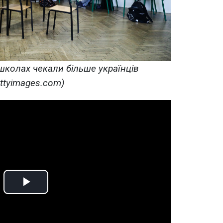
школах чекали більше українців
ettyimages.com)
Play
Video