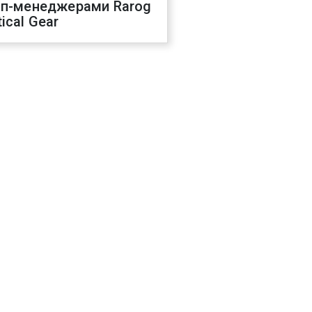
оп-менеджерами Rarog
ical Gear