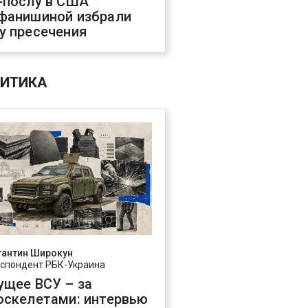
-послу в США
фанишиной избрали
у пресечения
ИТИКА
тантин Широкун
спондент РБК-Украина
ущее ВСУ – за
оскелетами: интервью