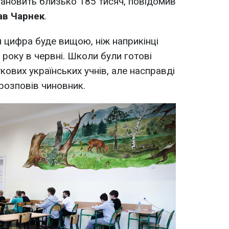
становить близько 185 тисяч, повідомив
в Чарнек
.
я цифра буде вищою, ніж наприкінці
року в червні. Школи були готові
ових українських учнів, але насправді
 розповів чиновник.