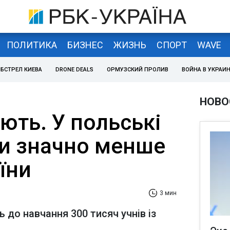
ПОЛИТИКА
БИЗНЕС
ЖИЗНЬ
СПОРТ
WAVE
БСТРЕЛ КИЕВА
DRONE DEALS
ОРМУЗСКИЙ ПРОЛИВ
ВОЙНА В УКРАИ
НОВО
ють. У польські
и значно менше
аїни
3 мин
ь до навчання 300 тисяч учнів із