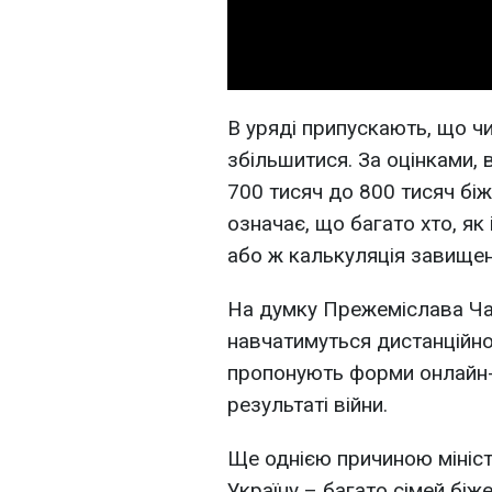
В уряді припускають, що чи
збільшитися. За оцінками, 
700 тисяч до 800 тисяч біж
означає, що багато хто, як
або ж калькуляція завищен
На думку Прежеміслава Чар
навчатимуться дистанційно 
пропонують форми онлайн-
результаті війни.
Ще однією причиною мініст
Україну – багато сімей біже