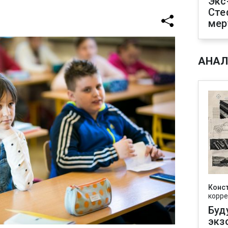
Экс
Сте
мер
АНАЛ
Конс
корре
Буд
экз