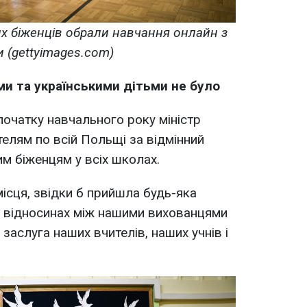
х біженців обрали навчання онлайн з
и (gettyimages.com)
и та українськими дітьми не було
початку навчального року міністр
телям по всій Польщі за відмінний
им біженцям у всіх школах.
ісця, звідки б прийшла будь-яка
у відносинах між нашими вихованцями
 заслуга наших вчителів, наших учнів і