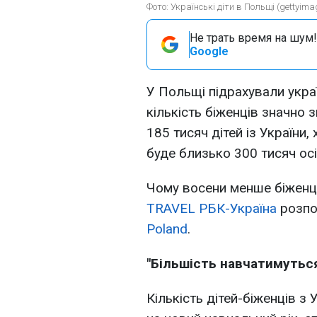
Фото: Українські діти в Польщі (gettyima
Не трать время на шум!
Google
У Польщі підрахували украї
кількість біженців значно
185 тисяч дітей із України,
буде близько 300 тисяч осі
Чому восени менше біженці
TRAVEL РБК-Україна
розпо
Poland
.
"Більшість навчатимуться
Кількість дітей-біженців з