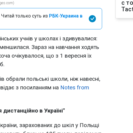
с т
ges.com)
Tact
 Читай только суть из
РБК-Украина в
нських учнів у школах і здивувалися:
 зменшилася. Зараз на навчання ходять
 хоча очікувалося, що з 1 вересня їх
б.
в обрали польські школи, ніж навесні,
відає з посиланням на
Notes from
 дистанційно в Україні"
 України, зарахованих до шкіл у Польщі