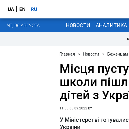
UA
EN
RU
НОВОСТИ
АНАЛИТИКА
ЧТ, 06 АВГУСТА
О
Главная
»
Новости
»
Беженцам
Місця пусту
школи пішл
дітей з Укр
11:05 06.09.2022 Вт
У Міністерстві готувалис
України